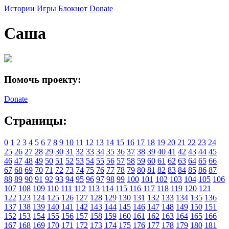
Истории
Игры
Блокнот
Donate
Саша
Помочь проекту:
Donate
Страницы:
0
1
2
3
4
5
6
7
8
9
10
11
12
13
14
15
16
17
18
19
20
21
22
23
24
25
26
27
28
29
30
31
32
33
34
35
36
37
38
39
40
41
42
43
44
45
46
47
48
49
50
51
52
53
54
55
56
57
58
59
60
61
62
63
64
65
66
67
68
69
70
71
72
73
74
75
76
77
78
79
80
81
82
83
84
85
86
87
88
89
90
91
92
93
94
95
96
97
98
99
100
101
102
103
104
105
106
107
108
109
110
111
112
113
114
115
116
117
118
119
120
121
122
123
124
125
126
127
128
129
130
131
132
133
134
135
136
137
138
139
140
141
142
143
144
145
146
147
148
149
150
151
152
153
154
155
156
157
158
159
160
161
162
163
164
165
166
167
168
169
170
171
172
173
174
175
176
177
178
179
180
181