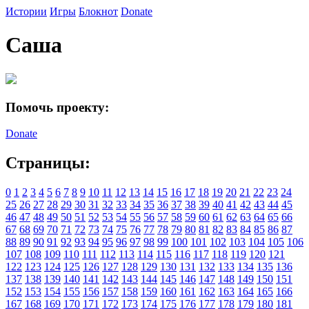
Истории
Игры
Блокнот
Donate
Саша
Помочь проекту:
Donate
Страницы:
0
1
2
3
4
5
6
7
8
9
10
11
12
13
14
15
16
17
18
19
20
21
22
23
24
25
26
27
28
29
30
31
32
33
34
35
36
37
38
39
40
41
42
43
44
45
46
47
48
49
50
51
52
53
54
55
56
57
58
59
60
61
62
63
64
65
66
67
68
69
70
71
72
73
74
75
76
77
78
79
80
81
82
83
84
85
86
87
88
89
90
91
92
93
94
95
96
97
98
99
100
101
102
103
104
105
106
107
108
109
110
111
112
113
114
115
116
117
118
119
120
121
122
123
124
125
126
127
128
129
130
131
132
133
134
135
136
137
138
139
140
141
142
143
144
145
146
147
148
149
150
151
152
153
154
155
156
157
158
159
160
161
162
163
164
165
166
167
168
169
170
171
172
173
174
175
176
177
178
179
180
181