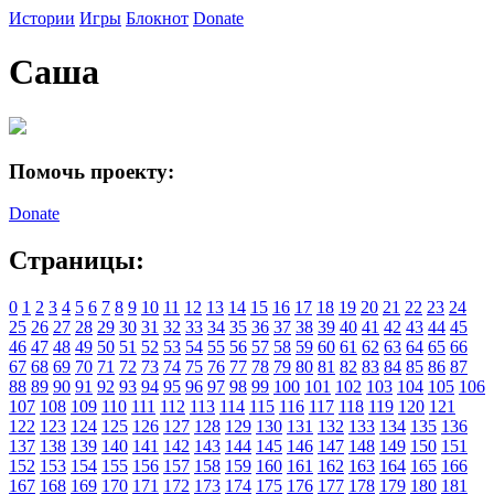
Истории
Игры
Блокнот
Donate
Саша
Помочь проекту:
Donate
Страницы:
0
1
2
3
4
5
6
7
8
9
10
11
12
13
14
15
16
17
18
19
20
21
22
23
24
25
26
27
28
29
30
31
32
33
34
35
36
37
38
39
40
41
42
43
44
45
46
47
48
49
50
51
52
53
54
55
56
57
58
59
60
61
62
63
64
65
66
67
68
69
70
71
72
73
74
75
76
77
78
79
80
81
82
83
84
85
86
87
88
89
90
91
92
93
94
95
96
97
98
99
100
101
102
103
104
105
106
107
108
109
110
111
112
113
114
115
116
117
118
119
120
121
122
123
124
125
126
127
128
129
130
131
132
133
134
135
136
137
138
139
140
141
142
143
144
145
146
147
148
149
150
151
152
153
154
155
156
157
158
159
160
161
162
163
164
165
166
167
168
169
170
171
172
173
174
175
176
177
178
179
180
181