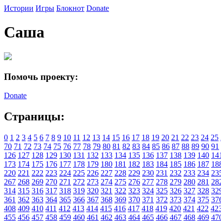
Истории
Игры
Блокнот
Donate
Саша
Помочь проекту:
Donate
Страницы:
0
1
2
3
4
5
6
7
8
9
10
11
12
13
14
15
16
17
18
19
20
21
22
23
24
25
70
71
72
73
74
75
76
77
78
79
80
81
82
83
84
85
86
87
88
89
90
91
126
127
128
129
130
131
132
133
134
135
136
137
138
139
140
14
173
174
175
176
177
178
179
180
181
182
183
184
185
186
187
18
220
221
222
223
224
225
226
227
228
229
230
231
232
233
234
23
267
268
269
270
271
272
273
274
275
276
277
278
279
280
281
28
314
315
316
317
318
319
320
321
322
323
324
325
326
327
328
32
361
362
363
364
365
366
367
368
369
370
371
372
373
374
375
37
408
409
410
411
412
413
414
415
416
417
418
419
420
421
422
42
455
456
457
458
459
460
461
462
463
464
465
466
467
468
469
47