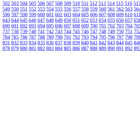
502
503
504
505
506
507
508
509
510
511
512
513
514
515
516
51
549
550
551
552
553
554
555
556
557
558
559
560
561
562
563
56
596
597
598
599
600
601
602
603
604
605
606
607
608
609
610
61
643
644
645
646
647
648
649
650
651
652
653
654
655
656
657
65
690
691
692
693
694
695
696
697
698
699
700
701
702
703
704
70
737
738
739
740
741
742
743
744
745
746
747
748
749
750
751
75
784
785
786
787
788
789
790
791
792
793
794
795
796
797
798
79
831
832
833
834
835
836
837
838
839
840
841
842
843
844
845
84
878
879
880
881
882
883
884
885
886
887
888
889
890
891
892
89