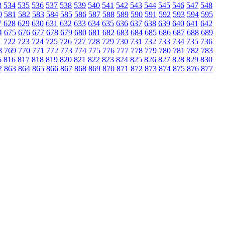
3
534
535
536
537
538
539
540
541
542
543
544
545
546
547
548
0
581
582
583
584
585
586
587
588
589
590
591
592
593
594
595
7
628
629
630
631
632
633
634
635
636
637
638
639
640
641
642
4
675
676
677
678
679
680
681
682
683
684
685
686
687
688
689
1
722
723
724
725
726
727
728
729
730
731
732
733
734
735
736
8
769
770
771
772
773
774
775
776
777
778
779
780
781
782
783
5
816
817
818
819
820
821
822
823
824
825
826
827
828
829
830
2
863
864
865
866
867
868
869
870
871
872
873
874
875
876
877