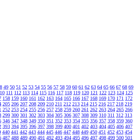
8
49
50
51
52
53
54
55
56
57
58
59
60
61
62
63
64
65
66
67
68
69
10
111
112
113
114
115
116
117
118
119
120
121
122
123
124
125
7
158
159
160
161
162
163
164
165
166
167
168
169
170
171
172
4
205
206
207
208
209
210
211
212
213
214
215
216
217
218
219
1
252
253
254
255
256
257
258
259
260
261
262
263
264
265
266
8
299
300
301
302
303
304
305
306
307
308
309
310
311
312
313
5
346
347
348
349
350
351
352
353
354
355
356
357
358
359
360
2
393
394
395
396
397
398
399
400
401
402
403
404
405
406
407
9
440
441
442
443
444
445
446
447
448
449
450
451
452
453
454
6
487
488
489
490
491
492
493
494
495
496
497
498
499
500
501