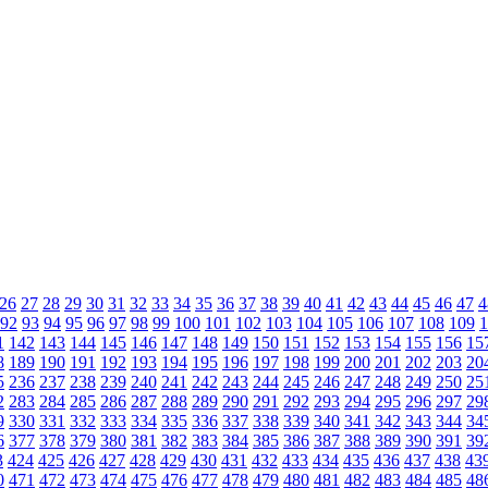
26
27
28
29
30
31
32
33
34
35
36
37
38
39
40
41
42
43
44
45
46
47
4
92
93
94
95
96
97
98
99
100
101
102
103
104
105
106
107
108
109
1
1
142
143
144
145
146
147
148
149
150
151
152
153
154
155
156
15
8
189
190
191
192
193
194
195
196
197
198
199
200
201
202
203
20
5
236
237
238
239
240
241
242
243
244
245
246
247
248
249
250
25
2
283
284
285
286
287
288
289
290
291
292
293
294
295
296
297
29
9
330
331
332
333
334
335
336
337
338
339
340
341
342
343
344
34
6
377
378
379
380
381
382
383
384
385
386
387
388
389
390
391
39
3
424
425
426
427
428
429
430
431
432
433
434
435
436
437
438
43
0
471
472
473
474
475
476
477
478
479
480
481
482
483
484
485
48