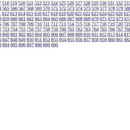
7
518
519
520
521
522
523
524
525
526
527
528
529
530
531
532
53
4
565
566
567
568
569
570
571
572
573
574
575
576
577
578
579
58
1
612
613
614
615
616
617
618
619
620
621
622
623
624
625
626
62
8
659
660
661
662
663
664
665
666
667
668
669
670
671
672
673
67
5
706
707
708
709
710
711
712
713
714
715
716
717
718
719
720
72
2
753
754
755
756
757
758
759
760
761
762
763
764
765
766
767
76
9
800
801
802
803
804
805
806
807
808
809
810
811
812
813
814
81
6
847
848
849
850
851
852
853
854
855
856
857
858
859
860
861
86
3
894
895
896
897
898
899
900