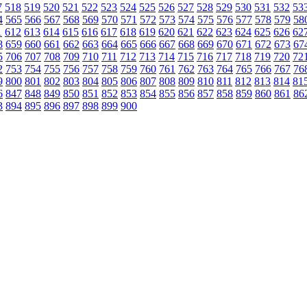
7
518
519
520
521
522
523
524
525
526
527
528
529
530
531
532
53
4
565
566
567
568
569
570
571
572
573
574
575
576
577
578
579
58
1
612
613
614
615
616
617
618
619
620
621
622
623
624
625
626
62
8
659
660
661
662
663
664
665
666
667
668
669
670
671
672
673
67
5
706
707
708
709
710
711
712
713
714
715
716
717
718
719
720
72
2
753
754
755
756
757
758
759
760
761
762
763
764
765
766
767
76
9
800
801
802
803
804
805
806
807
808
809
810
811
812
813
814
81
6
847
848
849
850
851
852
853
854
855
856
857
858
859
860
861
86
3
894
895
896
897
898
899
900