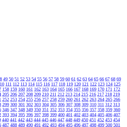
8
49
50
51
52
53
54
55
56
57
58
59
60
61
62
63
64
65
66
67
68
69
10
111
112
113
114
115
116
117
118
119
120
121
122
123
124
125
7
158
159
160
161
162
163
164
165
166
167
168
169
170
171
172
4
205
206
207
208
209
210
211
212
213
214
215
216
217
218
219
1
252
253
254
255
256
257
258
259
260
261
262
263
264
265
266
8
299
300
301
302
303
304
305
306
307
308
309
310
311
312
313
5
346
347
348
349
350
351
352
353
354
355
356
357
358
359
360
2
393
394
395
396
397
398
399
400
401
402
403
404
405
406
407
9
440
441
442
443
444
445
446
447
448
449
450
451
452
453
454
6
487
488
489
490
491
492
493
494
495
496
497
498
499
500
501