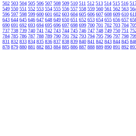
502
503
504
505
506
507
508
509
510
511
512
513
514
515
516
51
549
550
551
552
553
554
555
556
557
558
559
560
561
562
563
56
596
597
598
599
600
601
602
603
604
605
606
607
608
609
610
61
643
644
645
646
647
648
649
650
651
652
653
654
655
656
657
65
690
691
692
693
694
695
696
697
698
699
700
701
702
703
704
70
737
738
739
740
741
742
743
744
745
746
747
748
749
750
751
75
784
785
786
787
788
789
790
791
792
793
794
795
796
797
798
79
831
832
833
834
835
836
837
838
839
840
841
842
843
844
845
84
878
879
880
881
882
883
884
885
886
887
888
889
890
891
892
89