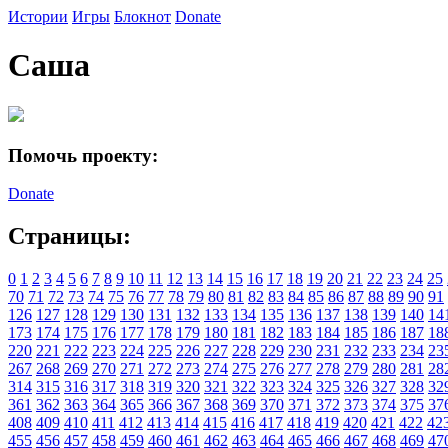
Истории
Игры
Блокнот
Donate
Саша
Помочь проекту:
Donate
Страницы:
0
1
2
3
4
5
6
7
8
9
10
11
12
13
14
15
16
17
18
19
20
21
22
23
24
25
70
71
72
73
74
75
76
77
78
79
80
81
82
83
84
85
86
87
88
89
90
91
126
127
128
129
130
131
132
133
134
135
136
137
138
139
140
14
173
174
175
176
177
178
179
180
181
182
183
184
185
186
187
18
220
221
222
223
224
225
226
227
228
229
230
231
232
233
234
23
267
268
269
270
271
272
273
274
275
276
277
278
279
280
281
28
314
315
316
317
318
319
320
321
322
323
324
325
326
327
328
32
361
362
363
364
365
366
367
368
369
370
371
372
373
374
375
37
408
409
410
411
412
413
414
415
416
417
418
419
420
421
422
42
455
456
457
458
459
460
461
462
463
464
465
466
467
468
469
47