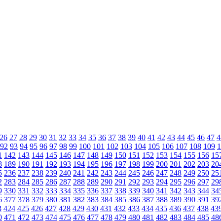
26
27
28
29
30
31
32
33
34
35
36
37
38
39
40
41
42
43
44
45
46
47
4
92
93
94
95
96
97
98
99
100
101
102
103
104
105
106
107
108
109
1
1
142
143
144
145
146
147
148
149
150
151
152
153
154
155
156
15
8
189
190
191
192
193
194
195
196
197
198
199
200
201
202
203
20
5
236
237
238
239
240
241
242
243
244
245
246
247
248
249
250
25
2
283
284
285
286
287
288
289
290
291
292
293
294
295
296
297
29
9
330
331
332
333
334
335
336
337
338
339
340
341
342
343
344
34
6
377
378
379
380
381
382
383
384
385
386
387
388
389
390
391
39
3
424
425
426
427
428
429
430
431
432
433
434
435
436
437
438
43
0
471
472
473
474
475
476
477
478
479
480
481
482
483
484
485
48