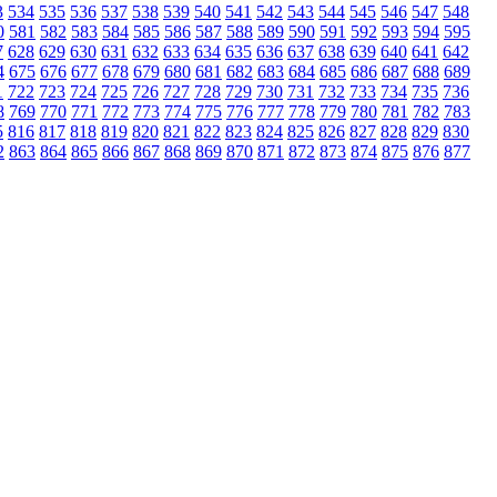
3
534
535
536
537
538
539
540
541
542
543
544
545
546
547
548
0
581
582
583
584
585
586
587
588
589
590
591
592
593
594
595
7
628
629
630
631
632
633
634
635
636
637
638
639
640
641
642
4
675
676
677
678
679
680
681
682
683
684
685
686
687
688
689
1
722
723
724
725
726
727
728
729
730
731
732
733
734
735
736
8
769
770
771
772
773
774
775
776
777
778
779
780
781
782
783
5
816
817
818
819
820
821
822
823
824
825
826
827
828
829
830
2
863
864
865
866
867
868
869
870
871
872
873
874
875
876
877