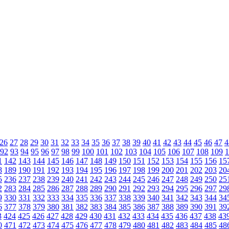
26
27
28
29
30
31
32
33
34
35
36
37
38
39
40
41
42
43
44
45
46
47
4
92
93
94
95
96
97
98
99
100
101
102
103
104
105
106
107
108
109
1
1
142
143
144
145
146
147
148
149
150
151
152
153
154
155
156
15
8
189
190
191
192
193
194
195
196
197
198
199
200
201
202
203
20
5
236
237
238
239
240
241
242
243
244
245
246
247
248
249
250
25
2
283
284
285
286
287
288
289
290
291
292
293
294
295
296
297
29
9
330
331
332
333
334
335
336
337
338
339
340
341
342
343
344
34
6
377
378
379
380
381
382
383
384
385
386
387
388
389
390
391
39
3
424
425
426
427
428
429
430
431
432
433
434
435
436
437
438
43
0
471
472
473
474
475
476
477
478
479
480
481
482
483
484
485
48