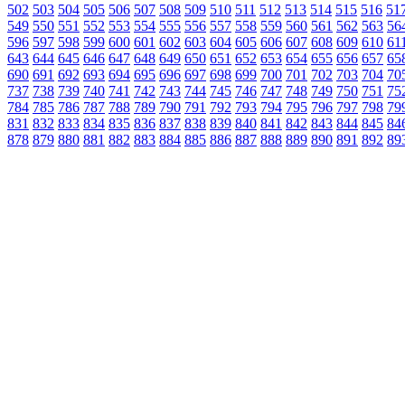
502
503
504
505
506
507
508
509
510
511
512
513
514
515
516
51
549
550
551
552
553
554
555
556
557
558
559
560
561
562
563
56
596
597
598
599
600
601
602
603
604
605
606
607
608
609
610
61
643
644
645
646
647
648
649
650
651
652
653
654
655
656
657
65
690
691
692
693
694
695
696
697
698
699
700
701
702
703
704
70
737
738
739
740
741
742
743
744
745
746
747
748
749
750
751
75
784
785
786
787
788
789
790
791
792
793
794
795
796
797
798
79
831
832
833
834
835
836
837
838
839
840
841
842
843
844
845
84
878
879
880
881
882
883
884
885
886
887
888
889
890
891
892
89