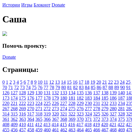
Истории
Игры
Блокнот
Donate
Саша
Помочь проекту:
Donate
Страницы:
0
1
2
3
4
5
6
7
8
9
10
11
12
13
14
15
16
17
18
19
20
21
22
23
24
25
70
71
72
73
74
75
76
77
78
79
80
81
82
83
84
85
86
87
88
89
90
91
126
127
128
129
130
131
132
133
134
135
136
137
138
139
140
14
173
174
175
176
177
178
179
180
181
182
183
184
185
186
187
18
220
221
222
223
224
225
226
227
228
229
230
231
232
233
234
23
267
268
269
270
271
272
273
274
275
276
277
278
279
280
281
28
314
315
316
317
318
319
320
321
322
323
324
325
326
327
328
32
361
362
363
364
365
366
367
368
369
370
371
372
373
374
375
37
408
409
410
411
412
413
414
415
416
417
418
419
420
421
422
42
455
456
457
458
459
460
461
462
463
464
465
466
467
468
469
47