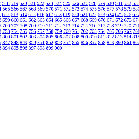
7
518
519
520
521
522
523
524
525
526
527
528
529
530
531
532
53
4
565
566
567
568
569
570
571
572
573
574
575
576
577
578
579
58
1
612
613
614
615
616
617
618
619
620
621
622
623
624
625
626
62
8
659
660
661
662
663
664
665
666
667
668
669
670
671
672
673
67
5
706
707
708
709
710
711
712
713
714
715
716
717
718
719
720
72
2
753
754
755
756
757
758
759
760
761
762
763
764
765
766
767
76
9
800
801
802
803
804
805
806
807
808
809
810
811
812
813
814
81
6
847
848
849
850
851
852
853
854
855
856
857
858
859
860
861
86
3
894
895
896
897
898
899
900