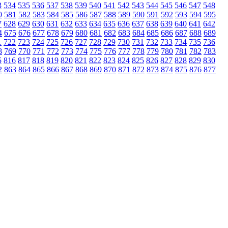
3
534
535
536
537
538
539
540
541
542
543
544
545
546
547
548
0
581
582
583
584
585
586
587
588
589
590
591
592
593
594
595
7
628
629
630
631
632
633
634
635
636
637
638
639
640
641
642
4
675
676
677
678
679
680
681
682
683
684
685
686
687
688
689
1
722
723
724
725
726
727
728
729
730
731
732
733
734
735
736
8
769
770
771
772
773
774
775
776
777
778
779
780
781
782
783
5
816
817
818
819
820
821
822
823
824
825
826
827
828
829
830
2
863
864
865
866
867
868
869
870
871
872
873
874
875
876
877