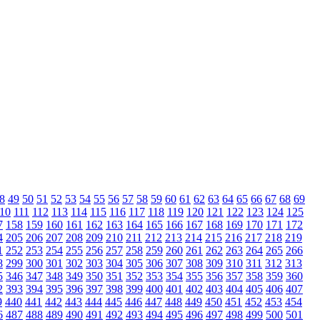
8
49
50
51
52
53
54
55
56
57
58
59
60
61
62
63
64
65
66
67
68
69
10
111
112
113
114
115
116
117
118
119
120
121
122
123
124
125
7
158
159
160
161
162
163
164
165
166
167
168
169
170
171
172
4
205
206
207
208
209
210
211
212
213
214
215
216
217
218
219
1
252
253
254
255
256
257
258
259
260
261
262
263
264
265
266
8
299
300
301
302
303
304
305
306
307
308
309
310
311
312
313
5
346
347
348
349
350
351
352
353
354
355
356
357
358
359
360
2
393
394
395
396
397
398
399
400
401
402
403
404
405
406
407
9
440
441
442
443
444
445
446
447
448
449
450
451
452
453
454
6
487
488
489
490
491
492
493
494
495
496
497
498
499
500
501