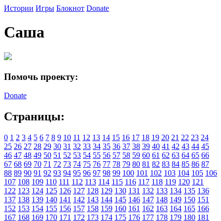
Истории
Игры
Блокнот
Donate
Саша
Помочь проекту:
Donate
Страницы:
0
1
2
3
4
5
6
7
8
9
10
11
12
13
14
15
16
17
18
19
20
21
22
23
24
25
26
27
28
29
30
31
32
33
34
35
36
37
38
39
40
41
42
43
44
45
46
47
48
49
50
51
52
53
54
55
56
57
58
59
60
61
62
63
64
65
66
67
68
69
70
71
72
73
74
75
76
77
78
79
80
81
82
83
84
85
86
87
88
89
90
91
92
93
94
95
96
97
98
99
100
101
102
103
104
105
106
107
108
109
110
111
112
113
114
115
116
117
118
119
120
121
122
123
124
125
126
127
128
129
130
131
132
133
134
135
136
137
138
139
140
141
142
143
144
145
146
147
148
149
150
151
152
153
154
155
156
157
158
159
160
161
162
163
164
165
166
167
168
169
170
171
172
173
174
175
176
177
178
179
180
181