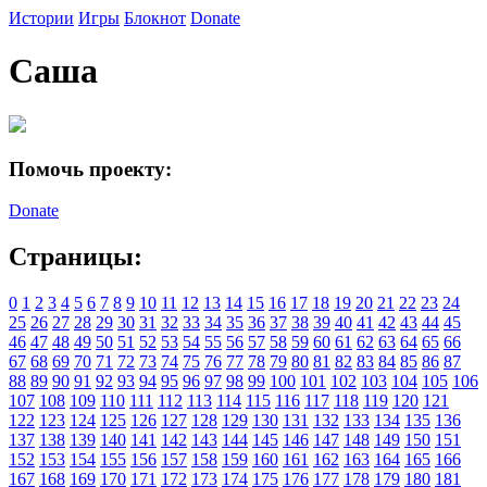
Истории
Игры
Блокнот
Donate
Саша
Помочь проекту:
Donate
Страницы:
0
1
2
3
4
5
6
7
8
9
10
11
12
13
14
15
16
17
18
19
20
21
22
23
24
25
26
27
28
29
30
31
32
33
34
35
36
37
38
39
40
41
42
43
44
45
46
47
48
49
50
51
52
53
54
55
56
57
58
59
60
61
62
63
64
65
66
67
68
69
70
71
72
73
74
75
76
77
78
79
80
81
82
83
84
85
86
87
88
89
90
91
92
93
94
95
96
97
98
99
100
101
102
103
104
105
106
107
108
109
110
111
112
113
114
115
116
117
118
119
120
121
122
123
124
125
126
127
128
129
130
131
132
133
134
135
136
137
138
139
140
141
142
143
144
145
146
147
148
149
150
151
152
153
154
155
156
157
158
159
160
161
162
163
164
165
166
167
168
169
170
171
172
173
174
175
176
177
178
179
180
181