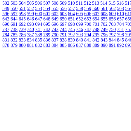
502
503
504
505
506
507
508
509
510
511
512
513
514
515
516
51
549
550
551
552
553
554
555
556
557
558
559
560
561
562
563
56
596
597
598
599
600
601
602
603
604
605
606
607
608
609
610
61
643
644
645
646
647
648
649
650
651
652
653
654
655
656
657
65
690
691
692
693
694
695
696
697
698
699
700
701
702
703
704
70
737
738
739
740
741
742
743
744
745
746
747
748
749
750
751
75
784
785
786
787
788
789
790
791
792
793
794
795
796
797
798
79
831
832
833
834
835
836
837
838
839
840
841
842
843
844
845
84
878
879
880
881
882
883
884
885
886
887
888
889
890
891
892
89