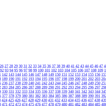
26
27
28
29
30
31
32
33
34
35
36
37
38
39
40
41
42
43
44
45
46
47
4
92
93
94
95
96
97
98
99
100
101
102
103
104
105
106
107
108
109
1
1
142
143
144
145
146
147
148
149
150
151
152
153
154
155
156
15
8
189
190
191
192
193
194
195
196
197
198
199
200
201
202
203
20
5
236
237
238
239
240
241
242
243
244
245
246
247
248
249
250
25
2
283
284
285
286
287
288
289
290
291
292
293
294
295
296
297
29
9
330
331
332
333
334
335
336
337
338
339
340
341
342
343
344
34
6
377
378
379
380
381
382
383
384
385
386
387
388
389
390
391
39
3
424
425
426
427
428
429
430
431
432
433
434
435
436
437
438
43
0
471
472
473
474
475
476
477
478
479
480
481
482
483
484
485
48