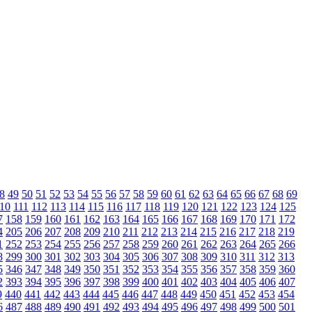
8
49
50
51
52
53
54
55
56
57
58
59
60
61
62
63
64
65
66
67
68
69
10
111
112
113
114
115
116
117
118
119
120
121
122
123
124
125
7
158
159
160
161
162
163
164
165
166
167
168
169
170
171
172
4
205
206
207
208
209
210
211
212
213
214
215
216
217
218
219
1
252
253
254
255
256
257
258
259
260
261
262
263
264
265
266
8
299
300
301
302
303
304
305
306
307
308
309
310
311
312
313
5
346
347
348
349
350
351
352
353
354
355
356
357
358
359
360
2
393
394
395
396
397
398
399
400
401
402
403
404
405
406
407
9
440
441
442
443
444
445
446
447
448
449
450
451
452
453
454
6
487
488
489
490
491
492
493
494
495
496
497
498
499
500
501