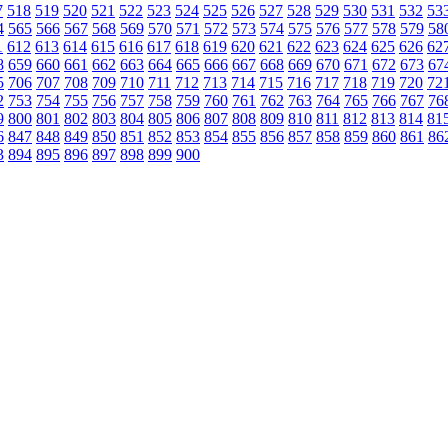
7
518
519
520
521
522
523
524
525
526
527
528
529
530
531
532
53
4
565
566
567
568
569
570
571
572
573
574
575
576
577
578
579
58
1
612
613
614
615
616
617
618
619
620
621
622
623
624
625
626
62
8
659
660
661
662
663
664
665
666
667
668
669
670
671
672
673
67
5
706
707
708
709
710
711
712
713
714
715
716
717
718
719
720
72
2
753
754
755
756
757
758
759
760
761
762
763
764
765
766
767
76
9
800
801
802
803
804
805
806
807
808
809
810
811
812
813
814
81
6
847
848
849
850
851
852
853
854
855
856
857
858
859
860
861
86
3
894
895
896
897
898
899
900