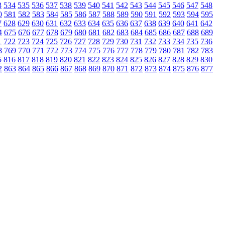
3
534
535
536
537
538
539
540
541
542
543
544
545
546
547
548
0
581
582
583
584
585
586
587
588
589
590
591
592
593
594
595
7
628
629
630
631
632
633
634
635
636
637
638
639
640
641
642
4
675
676
677
678
679
680
681
682
683
684
685
686
687
688
689
1
722
723
724
725
726
727
728
729
730
731
732
733
734
735
736
8
769
770
771
772
773
774
775
776
777
778
779
780
781
782
783
5
816
817
818
819
820
821
822
823
824
825
826
827
828
829
830
2
863
864
865
866
867
868
869
870
871
872
873
874
875
876
877