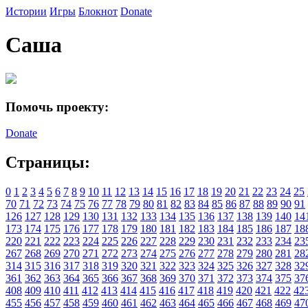
Истории
Игры
Блокнот
Donate
Саша
Помочь проекту:
Donate
Страницы:
0
1
2
3
4
5
6
7
8
9
10
11
12
13
14
15
16
17
18
19
20
21
22
23
24
25
70
71
72
73
74
75
76
77
78
79
80
81
82
83
84
85
86
87
88
89
90
91
126
127
128
129
130
131
132
133
134
135
136
137
138
139
140
14
173
174
175
176
177
178
179
180
181
182
183
184
185
186
187
18
220
221
222
223
224
225
226
227
228
229
230
231
232
233
234
23
267
268
269
270
271
272
273
274
275
276
277
278
279
280
281
28
314
315
316
317
318
319
320
321
322
323
324
325
326
327
328
32
361
362
363
364
365
366
367
368
369
370
371
372
373
374
375
37
408
409
410
411
412
413
414
415
416
417
418
419
420
421
422
42
455
456
457
458
459
460
461
462
463
464
465
466
467
468
469
47