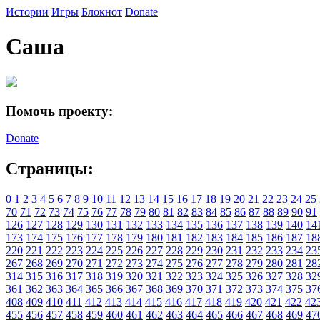
Истории
Игры
Блокнот
Donate
Саша
Помочь проекту:
Donate
Страницы:
0
1
2
3
4
5
6
7
8
9
10
11
12
13
14
15
16
17
18
19
20
21
22
23
24
25
70
71
72
73
74
75
76
77
78
79
80
81
82
83
84
85
86
87
88
89
90
91
126
127
128
129
130
131
132
133
134
135
136
137
138
139
140
14
173
174
175
176
177
178
179
180
181
182
183
184
185
186
187
18
220
221
222
223
224
225
226
227
228
229
230
231
232
233
234
23
267
268
269
270
271
272
273
274
275
276
277
278
279
280
281
28
314
315
316
317
318
319
320
321
322
323
324
325
326
327
328
32
361
362
363
364
365
366
367
368
369
370
371
372
373
374
375
37
408
409
410
411
412
413
414
415
416
417
418
419
420
421
422
42
455
456
457
458
459
460
461
462
463
464
465
466
467
468
469
47