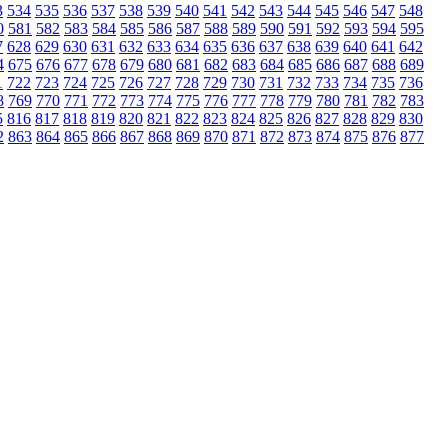
3
534
535
536
537
538
539
540
541
542
543
544
545
546
547
548
0
581
582
583
584
585
586
587
588
589
590
591
592
593
594
595
7
628
629
630
631
632
633
634
635
636
637
638
639
640
641
642
4
675
676
677
678
679
680
681
682
683
684
685
686
687
688
689
1
722
723
724
725
726
727
728
729
730
731
732
733
734
735
736
8
769
770
771
772
773
774
775
776
777
778
779
780
781
782
783
5
816
817
818
819
820
821
822
823
824
825
826
827
828
829
830
2
863
864
865
866
867
868
869
870
871
872
873
874
875
876
877