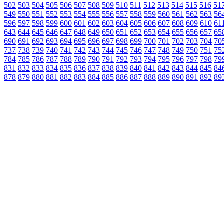
502
503
504
505
506
507
508
509
510
511
512
513
514
515
516
51
549
550
551
552
553
554
555
556
557
558
559
560
561
562
563
56
596
597
598
599
600
601
602
603
604
605
606
607
608
609
610
61
643
644
645
646
647
648
649
650
651
652
653
654
655
656
657
65
690
691
692
693
694
695
696
697
698
699
700
701
702
703
704
70
737
738
739
740
741
742
743
744
745
746
747
748
749
750
751
75
784
785
786
787
788
789
790
791
792
793
794
795
796
797
798
79
831
832
833
834
835
836
837
838
839
840
841
842
843
844
845
84
878
879
880
881
882
883
884
885
886
887
888
889
890
891
892
89