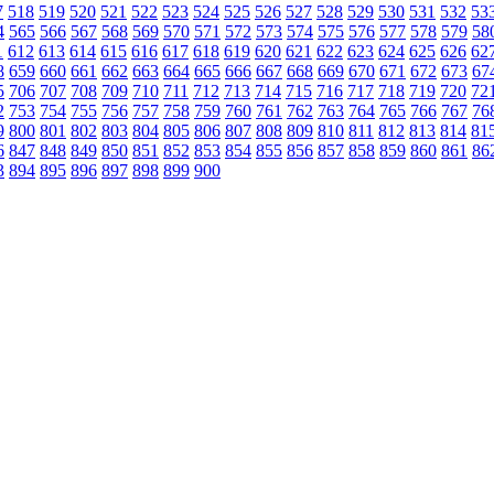
7
518
519
520
521
522
523
524
525
526
527
528
529
530
531
532
53
4
565
566
567
568
569
570
571
572
573
574
575
576
577
578
579
58
1
612
613
614
615
616
617
618
619
620
621
622
623
624
625
626
62
8
659
660
661
662
663
664
665
666
667
668
669
670
671
672
673
67
5
706
707
708
709
710
711
712
713
714
715
716
717
718
719
720
72
2
753
754
755
756
757
758
759
760
761
762
763
764
765
766
767
76
9
800
801
802
803
804
805
806
807
808
809
810
811
812
813
814
81
6
847
848
849
850
851
852
853
854
855
856
857
858
859
860
861
86
3
894
895
896
897
898
899
900