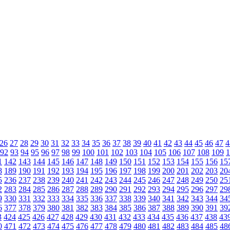
26
27
28
29
30
31
32
33
34
35
36
37
38
39
40
41
42
43
44
45
46
47
4
92
93
94
95
96
97
98
99
100
101
102
103
104
105
106
107
108
109
1
1
142
143
144
145
146
147
148
149
150
151
152
153
154
155
156
15
8
189
190
191
192
193
194
195
196
197
198
199
200
201
202
203
20
5
236
237
238
239
240
241
242
243
244
245
246
247
248
249
250
25
2
283
284
285
286
287
288
289
290
291
292
293
294
295
296
297
29
9
330
331
332
333
334
335
336
337
338
339
340
341
342
343
344
34
6
377
378
379
380
381
382
383
384
385
386
387
388
389
390
391
39
3
424
425
426
427
428
429
430
431
432
433
434
435
436
437
438
43
0
471
472
473
474
475
476
477
478
479
480
481
482
483
484
485
48