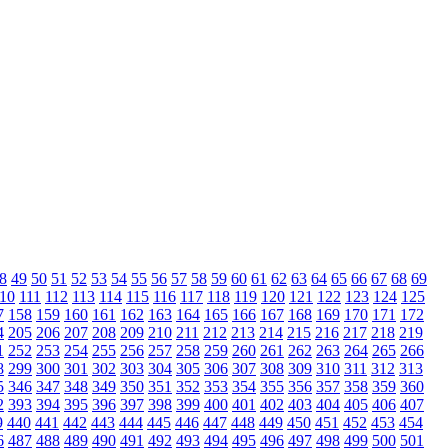
8
49
50
51
52
53
54
55
56
57
58
59
60
61
62
63
64
65
66
67
68
69
10
111
112
113
114
115
116
117
118
119
120
121
122
123
124
125
7
158
159
160
161
162
163
164
165
166
167
168
169
170
171
172
4
205
206
207
208
209
210
211
212
213
214
215
216
217
218
219
1
252
253
254
255
256
257
258
259
260
261
262
263
264
265
266
8
299
300
301
302
303
304
305
306
307
308
309
310
311
312
313
5
346
347
348
349
350
351
352
353
354
355
356
357
358
359
360
2
393
394
395
396
397
398
399
400
401
402
403
404
405
406
407
9
440
441
442
443
444
445
446
447
448
449
450
451
452
453
454
6
487
488
489
490
491
492
493
494
495
496
497
498
499
500
501