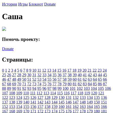
Истории
Игры
Блокнот
Donate
Саша
Помочь проекту:
Donate
Страницы:
0
1
2
3
4
5
6
7
8
9
10
11
12
13
14
15
16
17
18
19
20
21
22
23
24
25
26
27
28
29
30
31
32
33
34
35
36
37
38
39
40
41
42
43
44
45
46
47
48
49
50
51
52
53
54
55
56
57
58
59
60
61
62
63
64
65
66
67
68
69
70
71
72
73
74
75
76
77
78
79
80
81
82
83
84
85
86
87
88
89
90
91
92
93
94
95
96
97
98
99
100
101
102
103
104
105
106
107
108
109
110
111
112
113
114
115
116
117
118
119
120
121
122
123
124
125
126
127
128
129
130
131
132
133
134
135
136
137
138
139
140
141
142
143
144
145
146
147
148
149
150
151
152
153
154
155
156
157
158
159
160
161
162
163
164
165
166
167
168
169
170
171
172
173
174
175
176
177
178
179
180
181