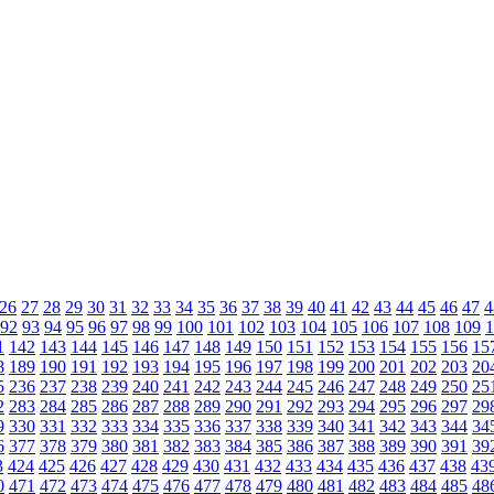
26
27
28
29
30
31
32
33
34
35
36
37
38
39
40
41
42
43
44
45
46
47
4
92
93
94
95
96
97
98
99
100
101
102
103
104
105
106
107
108
109
1
1
142
143
144
145
146
147
148
149
150
151
152
153
154
155
156
15
8
189
190
191
192
193
194
195
196
197
198
199
200
201
202
203
20
5
236
237
238
239
240
241
242
243
244
245
246
247
248
249
250
25
2
283
284
285
286
287
288
289
290
291
292
293
294
295
296
297
29
9
330
331
332
333
334
335
336
337
338
339
340
341
342
343
344
34
6
377
378
379
380
381
382
383
384
385
386
387
388
389
390
391
39
3
424
425
426
427
428
429
430
431
432
433
434
435
436
437
438
43
0
471
472
473
474
475
476
477
478
479
480
481
482
483
484
485
48