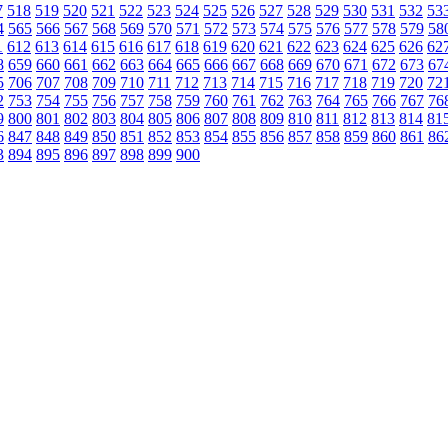
7
518
519
520
521
522
523
524
525
526
527
528
529
530
531
532
53
4
565
566
567
568
569
570
571
572
573
574
575
576
577
578
579
58
1
612
613
614
615
616
617
618
619
620
621
622
623
624
625
626
62
8
659
660
661
662
663
664
665
666
667
668
669
670
671
672
673
67
5
706
707
708
709
710
711
712
713
714
715
716
717
718
719
720
72
2
753
754
755
756
757
758
759
760
761
762
763
764
765
766
767
76
9
800
801
802
803
804
805
806
807
808
809
810
811
812
813
814
81
6
847
848
849
850
851
852
853
854
855
856
857
858
859
860
861
86
3
894
895
896
897
898
899
900