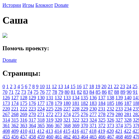
Истории
Игры
Блокнот
Donate
Саша
Помочь проекту:
Donate
Страницы:
0
1
2
3
4
5
6
7
8
9
10
11
12
13
14
15
16
17
18
19
20
21
22
23
24
25
70
71
72
73
74
75
76
77
78
79
80
81
82
83
84
85
86
87
88
89
90
91
126
127
128
129
130
131
132
133
134
135
136
137
138
139
140
14
173
174
175
176
177
178
179
180
181
182
183
184
185
186
187
18
220
221
222
223
224
225
226
227
228
229
230
231
232
233
234
23
267
268
269
270
271
272
273
274
275
276
277
278
279
280
281
28
314
315
316
317
318
319
320
321
322
323
324
325
326
327
328
32
361
362
363
364
365
366
367
368
369
370
371
372
373
374
375
37
408
409
410
411
412
413
414
415
416
417
418
419
420
421
422
42
455
456
457
458
459
460
461
462
463
464
465
466
467
468
469
47