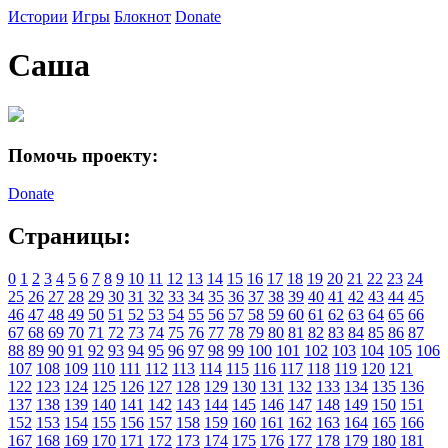
Истории
Игры
Блокнот
Donate
Саша
Помочь проекту:
Donate
Страницы:
0
1
2
3
4
5
6
7
8
9
10
11
12
13
14
15
16
17
18
19
20
21
22
23
24
25
26
27
28
29
30
31
32
33
34
35
36
37
38
39
40
41
42
43
44
45
46
47
48
49
50
51
52
53
54
55
56
57
58
59
60
61
62
63
64
65
66
67
68
69
70
71
72
73
74
75
76
77
78
79
80
81
82
83
84
85
86
87
88
89
90
91
92
93
94
95
96
97
98
99
100
101
102
103
104
105
106
107
108
109
110
111
112
113
114
115
116
117
118
119
120
121
122
123
124
125
126
127
128
129
130
131
132
133
134
135
136
137
138
139
140
141
142
143
144
145
146
147
148
149
150
151
152
153
154
155
156
157
158
159
160
161
162
163
164
165
166
167
168
169
170
171
172
173
174
175
176
177
178
179
180
181