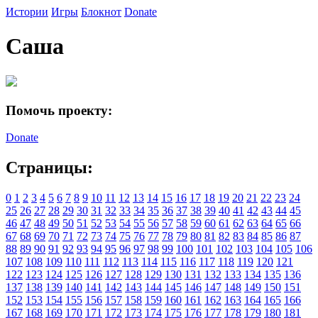
Истории
Игры
Блокнот
Donate
Саша
Помочь проекту:
Donate
Страницы:
0
1
2
3
4
5
6
7
8
9
10
11
12
13
14
15
16
17
18
19
20
21
22
23
24
25
26
27
28
29
30
31
32
33
34
35
36
37
38
39
40
41
42
43
44
45
46
47
48
49
50
51
52
53
54
55
56
57
58
59
60
61
62
63
64
65
66
67
68
69
70
71
72
73
74
75
76
77
78
79
80
81
82
83
84
85
86
87
88
89
90
91
92
93
94
95
96
97
98
99
100
101
102
103
104
105
106
107
108
109
110
111
112
113
114
115
116
117
118
119
120
121
122
123
124
125
126
127
128
129
130
131
132
133
134
135
136
137
138
139
140
141
142
143
144
145
146
147
148
149
150
151
152
153
154
155
156
157
158
159
160
161
162
163
164
165
166
167
168
169
170
171
172
173
174
175
176
177
178
179
180
181