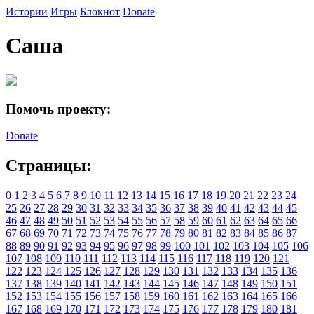
Истории
Игры
Блокнот
Donate
Саша
Помочь проекту:
Donate
Страницы:
0
1
2
3
4
5
6
7
8
9
10
11
12
13
14
15
16
17
18
19
20
21
22
23
24
25
26
27
28
29
30
31
32
33
34
35
36
37
38
39
40
41
42
43
44
45
46
47
48
49
50
51
52
53
54
55
56
57
58
59
60
61
62
63
64
65
66
67
68
69
70
71
72
73
74
75
76
77
78
79
80
81
82
83
84
85
86
87
88
89
90
91
92
93
94
95
96
97
98
99
100
101
102
103
104
105
106
107
108
109
110
111
112
113
114
115
116
117
118
119
120
121
122
123
124
125
126
127
128
129
130
131
132
133
134
135
136
137
138
139
140
141
142
143
144
145
146
147
148
149
150
151
152
153
154
155
156
157
158
159
160
161
162
163
164
165
166
167
168
169
170
171
172
173
174
175
176
177
178
179
180
181