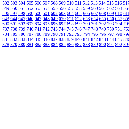
502
503
504
505
506
507
508
509
510
511
512
513
514
515
516
51
549
550
551
552
553
554
555
556
557
558
559
560
561
562
563
56
596
597
598
599
600
601
602
603
604
605
606
607
608
609
610
61
643
644
645
646
647
648
649
650
651
652
653
654
655
656
657
65
690
691
692
693
694
695
696
697
698
699
700
701
702
703
704
70
737
738
739
740
741
742
743
744
745
746
747
748
749
750
751
75
784
785
786
787
788
789
790
791
792
793
794
795
796
797
798
79
831
832
833
834
835
836
837
838
839
840
841
842
843
844
845
84
878
879
880
881
882
883
884
885
886
887
888
889
890
891
892
89