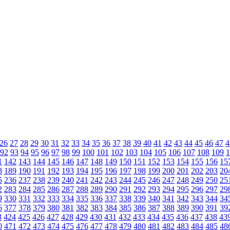
26
27
28
29
30
31
32
33
34
35
36
37
38
39
40
41
42
43
44
45
46
47
4
92
93
94
95
96
97
98
99
100
101
102
103
104
105
106
107
108
109
1
1
142
143
144
145
146
147
148
149
150
151
152
153
154
155
156
15
8
189
190
191
192
193
194
195
196
197
198
199
200
201
202
203
20
5
236
237
238
239
240
241
242
243
244
245
246
247
248
249
250
25
2
283
284
285
286
287
288
289
290
291
292
293
294
295
296
297
29
9
330
331
332
333
334
335
336
337
338
339
340
341
342
343
344
34
6
377
378
379
380
381
382
383
384
385
386
387
388
389
390
391
39
3
424
425
426
427
428
429
430
431
432
433
434
435
436
437
438
43
0
471
472
473
474
475
476
477
478
479
480
481
482
483
484
485
48