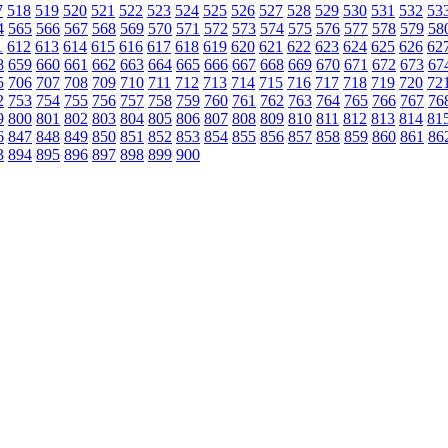
7
518
519
520
521
522
523
524
525
526
527
528
529
530
531
532
53
4
565
566
567
568
569
570
571
572
573
574
575
576
577
578
579
58
1
612
613
614
615
616
617
618
619
620
621
622
623
624
625
626
62
8
659
660
661
662
663
664
665
666
667
668
669
670
671
672
673
67
5
706
707
708
709
710
711
712
713
714
715
716
717
718
719
720
72
2
753
754
755
756
757
758
759
760
761
762
763
764
765
766
767
76
9
800
801
802
803
804
805
806
807
808
809
810
811
812
813
814
81
6
847
848
849
850
851
852
853
854
855
856
857
858
859
860
861
86
3
894
895
896
897
898
899
900