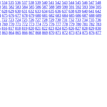
3
534
535
536
537
538
539
540
541
542
543
544
545
546
547
548
0
581
582
583
584
585
586
587
588
589
590
591
592
593
594
595
7
628
629
630
631
632
633
634
635
636
637
638
639
640
641
642
4
675
676
677
678
679
680
681
682
683
684
685
686
687
688
689
1
722
723
724
725
726
727
728
729
730
731
732
733
734
735
736
8
769
770
771
772
773
774
775
776
777
778
779
780
781
782
783
5
816
817
818
819
820
821
822
823
824
825
826
827
828
829
830
2
863
864
865
866
867
868
869
870
871
872
873
874
875
876
877