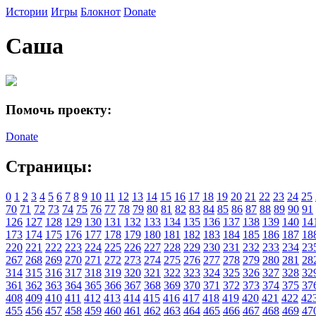
Истории
Игры
Блокнот
Donate
Саша
Помочь проекту:
Donate
Страницы:
0
1
2
3
4
5
6
7
8
9
10
11
12
13
14
15
16
17
18
19
20
21
22
23
24
25
70
71
72
73
74
75
76
77
78
79
80
81
82
83
84
85
86
87
88
89
90
91
126
127
128
129
130
131
132
133
134
135
136
137
138
139
140
14
173
174
175
176
177
178
179
180
181
182
183
184
185
186
187
18
220
221
222
223
224
225
226
227
228
229
230
231
232
233
234
23
267
268
269
270
271
272
273
274
275
276
277
278
279
280
281
28
314
315
316
317
318
319
320
321
322
323
324
325
326
327
328
32
361
362
363
364
365
366
367
368
369
370
371
372
373
374
375
37
408
409
410
411
412
413
414
415
416
417
418
419
420
421
422
42
455
456
457
458
459
460
461
462
463
464
465
466
467
468
469
47