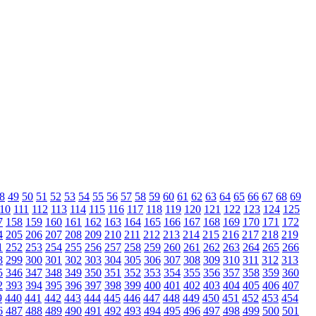
8
49
50
51
52
53
54
55
56
57
58
59
60
61
62
63
64
65
66
67
68
69
10
111
112
113
114
115
116
117
118
119
120
121
122
123
124
125
7
158
159
160
161
162
163
164
165
166
167
168
169
170
171
172
4
205
206
207
208
209
210
211
212
213
214
215
216
217
218
219
1
252
253
254
255
256
257
258
259
260
261
262
263
264
265
266
8
299
300
301
302
303
304
305
306
307
308
309
310
311
312
313
5
346
347
348
349
350
351
352
353
354
355
356
357
358
359
360
2
393
394
395
396
397
398
399
400
401
402
403
404
405
406
407
9
440
441
442
443
444
445
446
447
448
449
450
451
452
453
454
6
487
488
489
490
491
492
493
494
495
496
497
498
499
500
501