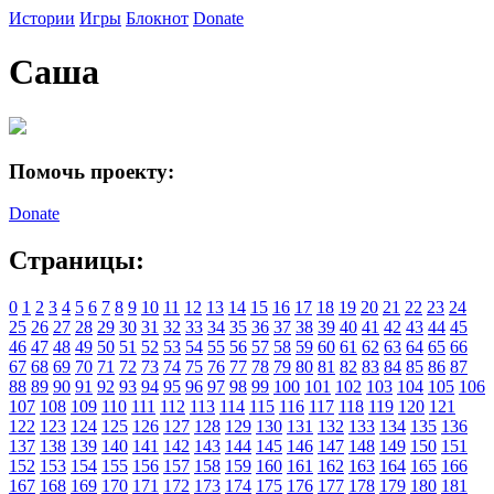
Истории
Игры
Блокнот
Donate
Саша
Помочь проекту:
Donate
Страницы:
0
1
2
3
4
5
6
7
8
9
10
11
12
13
14
15
16
17
18
19
20
21
22
23
24
25
26
27
28
29
30
31
32
33
34
35
36
37
38
39
40
41
42
43
44
45
46
47
48
49
50
51
52
53
54
55
56
57
58
59
60
61
62
63
64
65
66
67
68
69
70
71
72
73
74
75
76
77
78
79
80
81
82
83
84
85
86
87
88
89
90
91
92
93
94
95
96
97
98
99
100
101
102
103
104
105
106
107
108
109
110
111
112
113
114
115
116
117
118
119
120
121
122
123
124
125
126
127
128
129
130
131
132
133
134
135
136
137
138
139
140
141
142
143
144
145
146
147
148
149
150
151
152
153
154
155
156
157
158
159
160
161
162
163
164
165
166
167
168
169
170
171
172
173
174
175
176
177
178
179
180
181