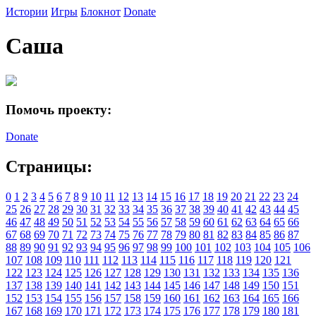
Истории
Игры
Блокнот
Donate
Саша
Помочь проекту:
Donate
Страницы:
0
1
2
3
4
5
6
7
8
9
10
11
12
13
14
15
16
17
18
19
20
21
22
23
24
25
26
27
28
29
30
31
32
33
34
35
36
37
38
39
40
41
42
43
44
45
46
47
48
49
50
51
52
53
54
55
56
57
58
59
60
61
62
63
64
65
66
67
68
69
70
71
72
73
74
75
76
77
78
79
80
81
82
83
84
85
86
87
88
89
90
91
92
93
94
95
96
97
98
99
100
101
102
103
104
105
106
107
108
109
110
111
112
113
114
115
116
117
118
119
120
121
122
123
124
125
126
127
128
129
130
131
132
133
134
135
136
137
138
139
140
141
142
143
144
145
146
147
148
149
150
151
152
153
154
155
156
157
158
159
160
161
162
163
164
165
166
167
168
169
170
171
172
173
174
175
176
177
178
179
180
181