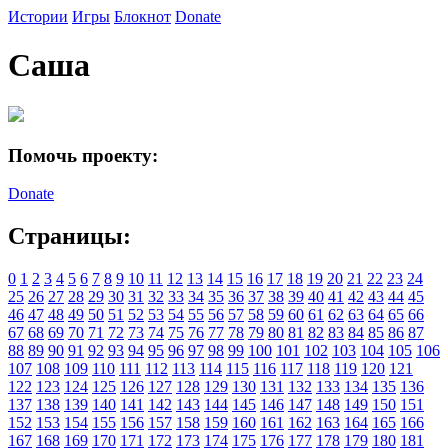
Истории
Игры
Блокнот
Donate
Саша
Помочь проекту:
Donate
Страницы:
0
1
2
3
4
5
6
7
8
9
10
11
12
13
14
15
16
17
18
19
20
21
22
23
24
25
26
27
28
29
30
31
32
33
34
35
36
37
38
39
40
41
42
43
44
45
46
47
48
49
50
51
52
53
54
55
56
57
58
59
60
61
62
63
64
65
66
67
68
69
70
71
72
73
74
75
76
77
78
79
80
81
82
83
84
85
86
87
88
89
90
91
92
93
94
95
96
97
98
99
100
101
102
103
104
105
106
107
108
109
110
111
112
113
114
115
116
117
118
119
120
121
122
123
124
125
126
127
128
129
130
131
132
133
134
135
136
137
138
139
140
141
142
143
144
145
146
147
148
149
150
151
152
153
154
155
156
157
158
159
160
161
162
163
164
165
166
167
168
169
170
171
172
173
174
175
176
177
178
179
180
181