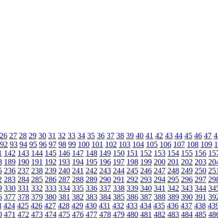
26
27
28
29
30
31
32
33
34
35
36
37
38
39
40
41
42
43
44
45
46
47
4
92
93
94
95
96
97
98
99
100
101
102
103
104
105
106
107
108
109
1
1
142
143
144
145
146
147
148
149
150
151
152
153
154
155
156
15
8
189
190
191
192
193
194
195
196
197
198
199
200
201
202
203
20
5
236
237
238
239
240
241
242
243
244
245
246
247
248
249
250
25
2
283
284
285
286
287
288
289
290
291
292
293
294
295
296
297
29
9
330
331
332
333
334
335
336
337
338
339
340
341
342
343
344
34
6
377
378
379
380
381
382
383
384
385
386
387
388
389
390
391
39
3
424
425
426
427
428
429
430
431
432
433
434
435
436
437
438
43
0
471
472
473
474
475
476
477
478
479
480
481
482
483
484
485
48