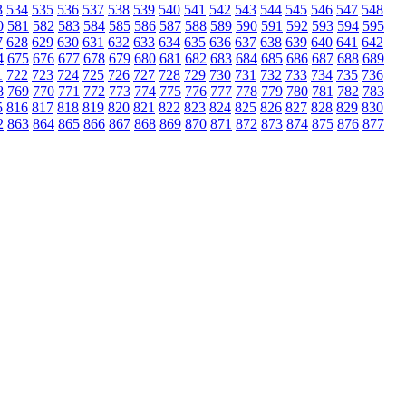
3
534
535
536
537
538
539
540
541
542
543
544
545
546
547
548
0
581
582
583
584
585
586
587
588
589
590
591
592
593
594
595
7
628
629
630
631
632
633
634
635
636
637
638
639
640
641
642
4
675
676
677
678
679
680
681
682
683
684
685
686
687
688
689
1
722
723
724
725
726
727
728
729
730
731
732
733
734
735
736
8
769
770
771
772
773
774
775
776
777
778
779
780
781
782
783
5
816
817
818
819
820
821
822
823
824
825
826
827
828
829
830
2
863
864
865
866
867
868
869
870
871
872
873
874
875
876
877