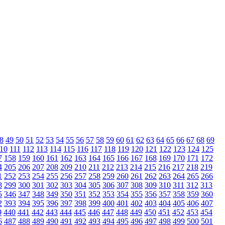
8
49
50
51
52
53
54
55
56
57
58
59
60
61
62
63
64
65
66
67
68
69
10
111
112
113
114
115
116
117
118
119
120
121
122
123
124
125
7
158
159
160
161
162
163
164
165
166
167
168
169
170
171
172
4
205
206
207
208
209
210
211
212
213
214
215
216
217
218
219
1
252
253
254
255
256
257
258
259
260
261
262
263
264
265
266
8
299
300
301
302
303
304
305
306
307
308
309
310
311
312
313
5
346
347
348
349
350
351
352
353
354
355
356
357
358
359
360
2
393
394
395
396
397
398
399
400
401
402
403
404
405
406
407
9
440
441
442
443
444
445
446
447
448
449
450
451
452
453
454
6
487
488
489
490
491
492
493
494
495
496
497
498
499
500
501