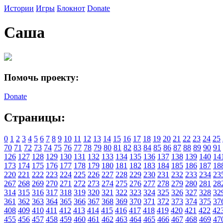
Истории
Игры
Блокнот
Donate
Саша
Помочь проекту:
Donate
Страницы:
0
1
2
3
4
5
6
7
8
9
10
11
12
13
14
15
16
17
18
19
20
21
22
23
24
25
70
71
72
73
74
75
76
77
78
79
80
81
82
83
84
85
86
87
88
89
90
91
126
127
128
129
130
131
132
133
134
135
136
137
138
139
140
14
173
174
175
176
177
178
179
180
181
182
183
184
185
186
187
18
220
221
222
223
224
225
226
227
228
229
230
231
232
233
234
23
267
268
269
270
271
272
273
274
275
276
277
278
279
280
281
28
314
315
316
317
318
319
320
321
322
323
324
325
326
327
328
32
361
362
363
364
365
366
367
368
369
370
371
372
373
374
375
37
408
409
410
411
412
413
414
415
416
417
418
419
420
421
422
42
455
456
457
458
459
460
461
462
463
464
465
466
467
468
469
47