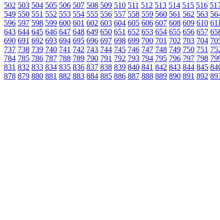
502
503
504
505
506
507
508
509
510
511
512
513
514
515
516
51
549
550
551
552
553
554
555
556
557
558
559
560
561
562
563
56
596
597
598
599
600
601
602
603
604
605
606
607
608
609
610
61
643
644
645
646
647
648
649
650
651
652
653
654
655
656
657
65
690
691
692
693
694
695
696
697
698
699
700
701
702
703
704
70
737
738
739
740
741
742
743
744
745
746
747
748
749
750
751
75
784
785
786
787
788
789
790
791
792
793
794
795
796
797
798
79
831
832
833
834
835
836
837
838
839
840
841
842
843
844
845
84
878
879
880
881
882
883
884
885
886
887
888
889
890
891
892
89