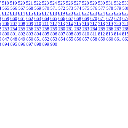
7
518
519
520
521
522
523
524
525
526
527
528
529
530
531
532
53
4
565
566
567
568
569
570
571
572
573
574
575
576
577
578
579
58
1
612
613
614
615
616
617
618
619
620
621
622
623
624
625
626
62
8
659
660
661
662
663
664
665
666
667
668
669
670
671
672
673
67
5
706
707
708
709
710
711
712
713
714
715
716
717
718
719
720
72
2
753
754
755
756
757
758
759
760
761
762
763
764
765
766
767
76
9
800
801
802
803
804
805
806
807
808
809
810
811
812
813
814
81
6
847
848
849
850
851
852
853
854
855
856
857
858
859
860
861
86
3
894
895
896
897
898
899
900