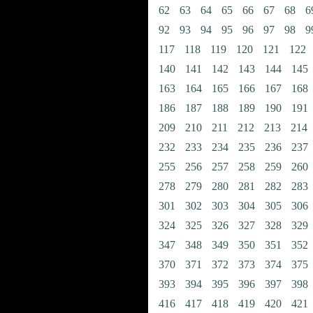
62
63
64
65
66
67
68
6
92
93
94
95
96
97
98
9
117
118
119
120
121
122
140
141
142
143
144
145
163
164
165
166
167
168
186
187
188
189
190
191
209
210
211
212
213
214
232
233
234
235
236
237
255
256
257
258
259
260
278
279
280
281
282
283
301
302
303
304
305
306
324
325
326
327
328
329
347
348
349
350
351
352
370
371
372
373
374
375
393
394
395
396
397
398
416
417
418
419
420
421