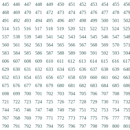
445
446
447
448
449
450
451
452
453
454
455
45
468
469
470
471
472
473
474
475
476
477
478
47
491
492
493
494
495
496
497
498
499
500
501
50
514
515
516
517
518
519
520
521
522
523
524
525
537
538
539
540
541
542
543
544
545
546
547
54
560
561
562
563
564
565
566
567
568
569
570
57
583
584
585
586
587
588
589
590
591
592
593
59
606
607
608
609
610
611
612
613
614
615
616
617
629
630
631
632
633
634
635
636
637
638
639
64
652
653
654
655
656
657
658
659
660
661
662
66
675
676
677
678
679
680
681
682
683
684
685
68
698
699
700
701
702
703
704
705
706
707
708
70
721
722
723
724
725
726
727
728
729
730
731
73
744
745
746
747
748
749
750
751
752
753
754
75
767
768
769
770
771
772
773
774
775
776
777
77
790
791
792
793
794
795
796
797
798
799
800
80