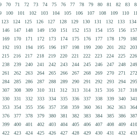
9
70
71
72
73
74
75
76
77
78
79
80
81
82
83
8
9
100
101
102
103
104
105
106
107
108
109
110
1
123
124
125
126
127
128
129
130
131
132
133
134
146
147
148
149
150
151
152
153
154
155
156
15
169
170
171
172
173
174
175
176
177
178
179
18
192
193
194
195
196
197
198
199
200
201
202
20
215
216
217
218
219
220
221
222
223
224
225
226
238
239
240
241
242
243
244
245
246
247
248
24
261
262
263
264
265
266
267
268
269
270
271
27
284
285
286
287
288
289
290
291
292
293
294
29
307
308
309
310
311
312
313
314
315
316
317
318
330
331
332
333
334
335
336
337
338
339
340
34
353
354
355
356
357
358
359
360
361
362
363
36
376
377
378
379
380
381
382
383
384
385
386
38
399
400
401
402
403
404
405
406
407
408
409
41
422
423
424
425
426
427
428
429
430
431
432
43