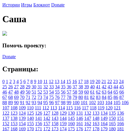
Истории
Игры
Блокнот
Donate
Саша
Помочь проекту:
Donate
Страницы:
0
1
2
3
4
5
6
7
8
9
10
11
12
13
14
15
16
17
18
19
20
21
22
23
24
25
26
27
28
29
30
31
32
33
34
35
36
37
38
39
40
41
42
43
44
45
46
47
48
49
50
51
52
53
54
55
56
57
58
59
60
61
62
63
64
65
66
67
68
69
70
71
72
73
74
75
76
77
78
79
80
81
82
83
84
85
86
87
88
89
90
91
92
93
94
95
96
97
98
99
100
101
102
103
104
105
106
107
108
109
110
111
112
113
114
115
116
117
118
119
120
121
122
123
124
125
126
127
128
129
130
131
132
133
134
135
136
137
138
139
140
141
142
143
144
145
146
147
148
149
150
151
152
153
154
155
156
157
158
159
160
161
162
163
164
165
166
167
168
169
170
171
172
173
174
175
176
177
178
179
180
181