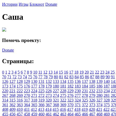
Истории
Игры
Блокнот
Donate
Саша
Помочь проекту:
Donate
Страницы:
0
1
2
3
4
5
6
7
8
9
10
11
12
13
14
15
16
17
18
19
20
21
22
23
24
25
70
71
72
73
74
75
76
77
78
79
80
81
82
83
84
85
86
87
88
89
90
91
126
127
128
129
130
131
132
133
134
135
136
137
138
139
140
14
173
174
175
176
177
178
179
180
181
182
183
184
185
186
187
18
220
221
222
223
224
225
226
227
228
229
230
231
232
233
234
23
267
268
269
270
271
272
273
274
275
276
277
278
279
280
281
28
314
315
316
317
318
319
320
321
322
323
324
325
326
327
328
32
361
362
363
364
365
366
367
368
369
370
371
372
373
374
375
37
408
409
410
411
412
413
414
415
416
417
418
419
420
421
422
42
455
456
457
458
459
460
461
462
463
464
465
466
467
468
469
47