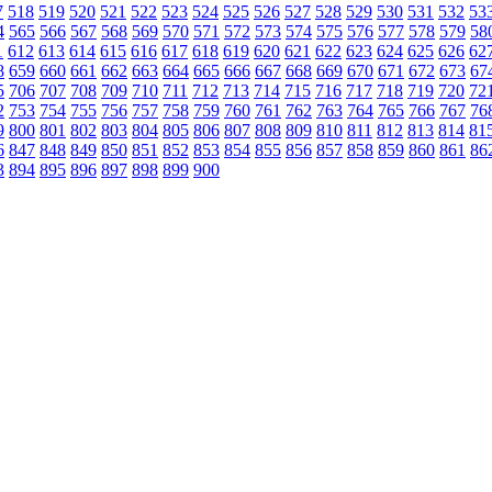
7
518
519
520
521
522
523
524
525
526
527
528
529
530
531
532
53
4
565
566
567
568
569
570
571
572
573
574
575
576
577
578
579
58
1
612
613
614
615
616
617
618
619
620
621
622
623
624
625
626
62
8
659
660
661
662
663
664
665
666
667
668
669
670
671
672
673
67
5
706
707
708
709
710
711
712
713
714
715
716
717
718
719
720
72
2
753
754
755
756
757
758
759
760
761
762
763
764
765
766
767
76
9
800
801
802
803
804
805
806
807
808
809
810
811
812
813
814
81
6
847
848
849
850
851
852
853
854
855
856
857
858
859
860
861
86
3
894
895
896
897
898
899
900