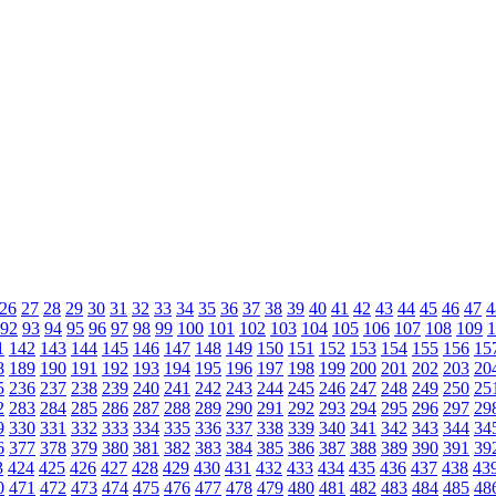
26
27
28
29
30
31
32
33
34
35
36
37
38
39
40
41
42
43
44
45
46
47
4
92
93
94
95
96
97
98
99
100
101
102
103
104
105
106
107
108
109
1
1
142
143
144
145
146
147
148
149
150
151
152
153
154
155
156
15
8
189
190
191
192
193
194
195
196
197
198
199
200
201
202
203
20
5
236
237
238
239
240
241
242
243
244
245
246
247
248
249
250
25
2
283
284
285
286
287
288
289
290
291
292
293
294
295
296
297
29
9
330
331
332
333
334
335
336
337
338
339
340
341
342
343
344
34
6
377
378
379
380
381
382
383
384
385
386
387
388
389
390
391
39
3
424
425
426
427
428
429
430
431
432
433
434
435
436
437
438
43
0
471
472
473
474
475
476
477
478
479
480
481
482
483
484
485
48