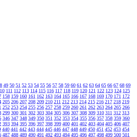
8
49
50
51
52
53
54
55
56
57
58
59
60
61
62
63
64
65
66
67
68
69
10
111
112
113
114
115
116
117
118
119
120
121
122
123
124
125
7
158
159
160
161
162
163
164
165
166
167
168
169
170
171
172
4
205
206
207
208
209
210
211
212
213
214
215
216
217
218
219
1
252
253
254
255
256
257
258
259
260
261
262
263
264
265
266
8
299
300
301
302
303
304
305
306
307
308
309
310
311
312
313
5
346
347
348
349
350
351
352
353
354
355
356
357
358
359
360
2
393
394
395
396
397
398
399
400
401
402
403
404
405
406
407
9
440
441
442
443
444
445
446
447
448
449
450
451
452
453
454
6
487
488
489
490
491
492
493
494
495
496
497
498
499
500
501