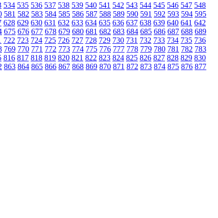
3
534
535
536
537
538
539
540
541
542
543
544
545
546
547
548
0
581
582
583
584
585
586
587
588
589
590
591
592
593
594
595
7
628
629
630
631
632
633
634
635
636
637
638
639
640
641
642
4
675
676
677
678
679
680
681
682
683
684
685
686
687
688
689
1
722
723
724
725
726
727
728
729
730
731
732
733
734
735
736
8
769
770
771
772
773
774
775
776
777
778
779
780
781
782
783
5
816
817
818
819
820
821
822
823
824
825
826
827
828
829
830
2
863
864
865
866
867
868
869
870
871
872
873
874
875
876
877