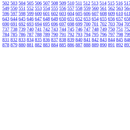
502
503
504
505
506
507
508
509
510
511
512
513
514
515
516
51
549
550
551
552
553
554
555
556
557
558
559
560
561
562
563
56
596
597
598
599
600
601
602
603
604
605
606
607
608
609
610
61
643
644
645
646
647
648
649
650
651
652
653
654
655
656
657
65
690
691
692
693
694
695
696
697
698
699
700
701
702
703
704
70
737
738
739
740
741
742
743
744
745
746
747
748
749
750
751
75
784
785
786
787
788
789
790
791
792
793
794
795
796
797
798
79
831
832
833
834
835
836
837
838
839
840
841
842
843
844
845
84
878
879
880
881
882
883
884
885
886
887
888
889
890
891
892
89