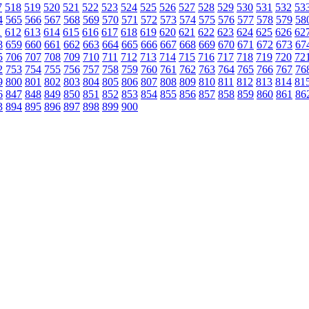
7
518
519
520
521
522
523
524
525
526
527
528
529
530
531
532
53
4
565
566
567
568
569
570
571
572
573
574
575
576
577
578
579
58
1
612
613
614
615
616
617
618
619
620
621
622
623
624
625
626
62
8
659
660
661
662
663
664
665
666
667
668
669
670
671
672
673
67
5
706
707
708
709
710
711
712
713
714
715
716
717
718
719
720
72
2
753
754
755
756
757
758
759
760
761
762
763
764
765
766
767
76
9
800
801
802
803
804
805
806
807
808
809
810
811
812
813
814
81
6
847
848
849
850
851
852
853
854
855
856
857
858
859
860
861
86
3
894
895
896
897
898
899
900