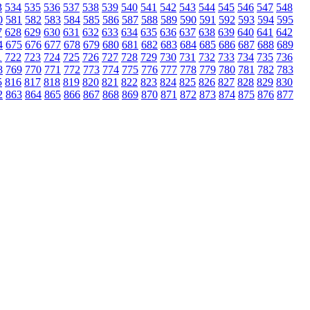
3
534
535
536
537
538
539
540
541
542
543
544
545
546
547
548
0
581
582
583
584
585
586
587
588
589
590
591
592
593
594
595
7
628
629
630
631
632
633
634
635
636
637
638
639
640
641
642
4
675
676
677
678
679
680
681
682
683
684
685
686
687
688
689
1
722
723
724
725
726
727
728
729
730
731
732
733
734
735
736
8
769
770
771
772
773
774
775
776
777
778
779
780
781
782
783
5
816
817
818
819
820
821
822
823
824
825
826
827
828
829
830
2
863
864
865
866
867
868
869
870
871
872
873
874
875
876
877