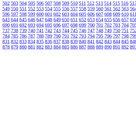
502
503
504
505
506
507
508
509
510
511
512
513
514
515
516
51
549
550
551
552
553
554
555
556
557
558
559
560
561
562
563
56
596
597
598
599
600
601
602
603
604
605
606
607
608
609
610
61
643
644
645
646
647
648
649
650
651
652
653
654
655
656
657
65
690
691
692
693
694
695
696
697
698
699
700
701
702
703
704
70
737
738
739
740
741
742
743
744
745
746
747
748
749
750
751
75
784
785
786
787
788
789
790
791
792
793
794
795
796
797
798
79
831
832
833
834
835
836
837
838
839
840
841
842
843
844
845
84
878
879
880
881
882
883
884
885
886
887
888
889
890
891
892
89