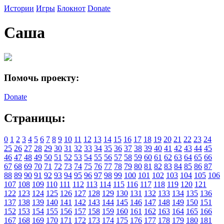
Истории
Игры
Блокнот
Donate
Саша
Помочь проекту:
Donate
Страницы:
0
1
2
3
4
5
6
7
8
9
10
11
12
13
14
15
16
17
18
19
20
21
22
23
24
25
26
27
28
29
30
31
32
33
34
35
36
37
38
39
40
41
42
43
44
45
46
47
48
49
50
51
52
53
54
55
56
57
58
59
60
61
62
63
64
65
66
67
68
69
70
71
72
73
74
75
76
77
78
79
80
81
82
83
84
85
86
87
88
89
90
91
92
93
94
95
96
97
98
99
100
101
102
103
104
105
106
107
108
109
110
111
112
113
114
115
116
117
118
119
120
121
122
123
124
125
126
127
128
129
130
131
132
133
134
135
136
137
138
139
140
141
142
143
144
145
146
147
148
149
150
151
152
153
154
155
156
157
158
159
160
161
162
163
164
165
166
167
168
169
170
171
172
173
174
175
176
177
178
179
180
181