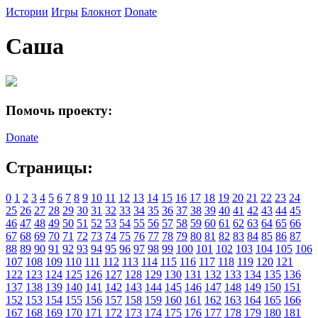
Истории
Игры
Блокнот
Donate
Саша
Помочь проекту:
Donate
Страницы:
0
1
2
3
4
5
6
7
8
9
10
11
12
13
14
15
16
17
18
19
20
21
22
23
24
25
26
27
28
29
30
31
32
33
34
35
36
37
38
39
40
41
42
43
44
45
46
47
48
49
50
51
52
53
54
55
56
57
58
59
60
61
62
63
64
65
66
67
68
69
70
71
72
73
74
75
76
77
78
79
80
81
82
83
84
85
86
87
88
89
90
91
92
93
94
95
96
97
98
99
100
101
102
103
104
105
106
107
108
109
110
111
112
113
114
115
116
117
118
119
120
121
122
123
124
125
126
127
128
129
130
131
132
133
134
135
136
137
138
139
140
141
142
143
144
145
146
147
148
149
150
151
152
153
154
155
156
157
158
159
160
161
162
163
164
165
166
167
168
169
170
171
172
173
174
175
176
177
178
179
180
181