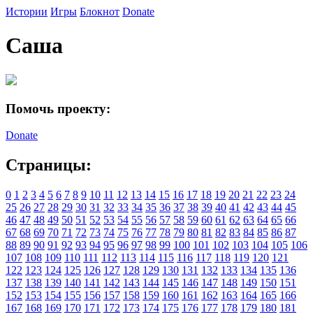
Истории
Игры
Блокнот
Donate
Саша
Помочь проекту:
Donate
Страницы:
0
1
2
3
4
5
6
7
8
9
10
11
12
13
14
15
16
17
18
19
20
21
22
23
24
25
26
27
28
29
30
31
32
33
34
35
36
37
38
39
40
41
42
43
44
45
46
47
48
49
50
51
52
53
54
55
56
57
58
59
60
61
62
63
64
65
66
67
68
69
70
71
72
73
74
75
76
77
78
79
80
81
82
83
84
85
86
87
88
89
90
91
92
93
94
95
96
97
98
99
100
101
102
103
104
105
106
107
108
109
110
111
112
113
114
115
116
117
118
119
120
121
122
123
124
125
126
127
128
129
130
131
132
133
134
135
136
137
138
139
140
141
142
143
144
145
146
147
148
149
150
151
152
153
154
155
156
157
158
159
160
161
162
163
164
165
166
167
168
169
170
171
172
173
174
175
176
177
178
179
180
181