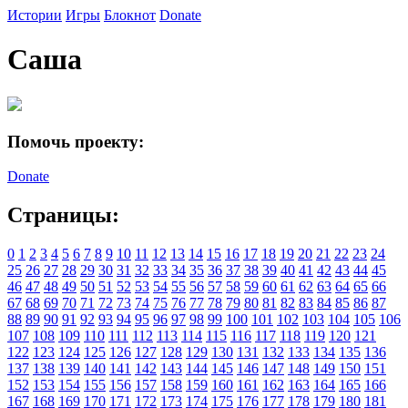
Истории
Игры
Блокнот
Donate
Саша
Помочь проекту:
Donate
Страницы:
0
1
2
3
4
5
6
7
8
9
10
11
12
13
14
15
16
17
18
19
20
21
22
23
24
25
26
27
28
29
30
31
32
33
34
35
36
37
38
39
40
41
42
43
44
45
46
47
48
49
50
51
52
53
54
55
56
57
58
59
60
61
62
63
64
65
66
67
68
69
70
71
72
73
74
75
76
77
78
79
80
81
82
83
84
85
86
87
88
89
90
91
92
93
94
95
96
97
98
99
100
101
102
103
104
105
106
107
108
109
110
111
112
113
114
115
116
117
118
119
120
121
122
123
124
125
126
127
128
129
130
131
132
133
134
135
136
137
138
139
140
141
142
143
144
145
146
147
148
149
150
151
152
153
154
155
156
157
158
159
160
161
162
163
164
165
166
167
168
169
170
171
172
173
174
175
176
177
178
179
180
181