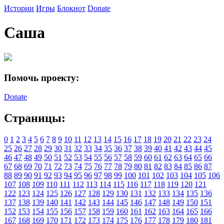
Истории
Игры
Блокнот
Donate
Саша
Помочь проекту:
Donate
Страницы:
0
1
2
3
4
5
6
7
8
9
10
11
12
13
14
15
16
17
18
19
20
21
22
23
24
25
26
27
28
29
30
31
32
33
34
35
36
37
38
39
40
41
42
43
44
45
46
47
48
49
50
51
52
53
54
55
56
57
58
59
60
61
62
63
64
65
66
67
68
69
70
71
72
73
74
75
76
77
78
79
80
81
82
83
84
85
86
87
88
89
90
91
92
93
94
95
96
97
98
99
100
101
102
103
104
105
106
107
108
109
110
111
112
113
114
115
116
117
118
119
120
121
122
123
124
125
126
127
128
129
130
131
132
133
134
135
136
137
138
139
140
141
142
143
144
145
146
147
148
149
150
151
152
153
154
155
156
157
158
159
160
161
162
163
164
165
166
167
168
169
170
171
172
173
174
175
176
177
178
179
180
181