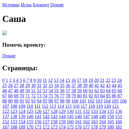
Истории
Игры
Блокнот
Donate
Саша
Помочь проекту:
Donate
Страницы:
0
1
2
3
4
5
6
7
8
9
10
11
12
13
14
15
16
17
18
19
20
21
22
23
24
25
26
27
28
29
30
31
32
33
34
35
36
37
38
39
40
41
42
43
44
45
46
47
48
49
50
51
52
53
54
55
56
57
58
59
60
61
62
63
64
65
66
67
68
69
70
71
72
73
74
75
76
77
78
79
80
81
82
83
84
85
86
87
88
89
90
91
92
93
94
95
96
97
98
99
100
101
102
103
104
105
106
107
108
109
110
111
112
113
114
115
116
117
118
119
120
121
122
123
124
125
126
127
128
129
130
131
132
133
134
135
136
137
138
139
140
141
142
143
144
145
146
147
148
149
150
151
152
153
154
155
156
157
158
159
160
161
162
163
164
165
166
167
168
169
170
171
172
173
174
175
176
177
178
179
180
181