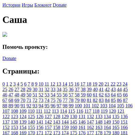
Истории
Игры
Блокнот
Donate
Саша
Помочь проекту:
Donate
Страницы:
0
1
2
3
4
5
6
7
8
9
10
11
12
13
14
15
16
17
18
19
20
21
22
23
24
25
26
27
28
29
30
31
32
33
34
35
36
37
38
39
40
41
42
43
44
45
46
47
48
49
50
51
52
53
54
55
56
57
58
59
60
61
62
63
64
65
66
67
68
69
70
71
72
73
74
75
76
77
78
79
80
81
82
83
84
85
86
87
88
89
90
91
92
93
94
95
96
97
98
99
100
101
102
103
104
105
106
107
108
109
110
111
112
113
114
115
116
117
118
119
120
121
122
123
124
125
126
127
128
129
130
131
132
133
134
135
136
137
138
139
140
141
142
143
144
145
146
147
148
149
150
151
152
153
154
155
156
157
158
159
160
161
162
163
164
165
166
167
168
169
170
171
172
173
174
175
176
177
178
179
180
181