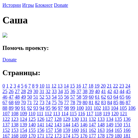
Истории
Игры
Блокнот
Donate
Саша
Помочь проекту:
Donate
Страницы:
0
1
2
3
4
5
6
7
8
9
10
11
12
13
14
15
16
17
18
19
20
21
22
23
24
25
26
27
28
29
30
31
32
33
34
35
36
37
38
39
40
41
42
43
44
45
46
47
48
49
50
51
52
53
54
55
56
57
58
59
60
61
62
63
64
65
66
67
68
69
70
71
72
73
74
75
76
77
78
79
80
81
82
83
84
85
86
87
88
89
90
91
92
93
94
95
96
97
98
99
100
101
102
103
104
105
106
107
108
109
110
111
112
113
114
115
116
117
118
119
120
121
122
123
124
125
126
127
128
129
130
131
132
133
134
135
136
137
138
139
140
141
142
143
144
145
146
147
148
149
150
151
152
153
154
155
156
157
158
159
160
161
162
163
164
165
166
167
168
169
170
171
172
173
174
175
176
177
178
179
180
181