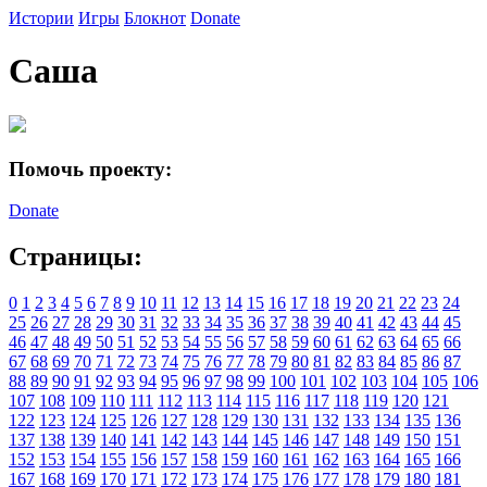
Истории
Игры
Блокнот
Donate
Саша
Помочь проекту:
Donate
Страницы:
0
1
2
3
4
5
6
7
8
9
10
11
12
13
14
15
16
17
18
19
20
21
22
23
24
25
26
27
28
29
30
31
32
33
34
35
36
37
38
39
40
41
42
43
44
45
46
47
48
49
50
51
52
53
54
55
56
57
58
59
60
61
62
63
64
65
66
67
68
69
70
71
72
73
74
75
76
77
78
79
80
81
82
83
84
85
86
87
88
89
90
91
92
93
94
95
96
97
98
99
100
101
102
103
104
105
106
107
108
109
110
111
112
113
114
115
116
117
118
119
120
121
122
123
124
125
126
127
128
129
130
131
132
133
134
135
136
137
138
139
140
141
142
143
144
145
146
147
148
149
150
151
152
153
154
155
156
157
158
159
160
161
162
163
164
165
166
167
168
169
170
171
172
173
174
175
176
177
178
179
180
181