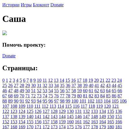
Истории
Игры
Блокнот
Donate
Саша
Помочь проекту:
Donate
Страницы:
0
1
2
3
4
5
6
7
8
9
10
11
12
13
14
15
16
17
18
19
20
21
22
23
24
25
26
27
28
29
30
31
32
33
34
35
36
37
38
39
40
41
42
43
44
45
46
47
48
49
50
51
52
53
54
55
56
57
58
59
60
61
62
63
64
65
66
67
68
69
70
71
72
73
74
75
76
77
78
79
80
81
82
83
84
85
86
87
88
89
90
91
92
93
94
95
96
97
98
99
100
101
102
103
104
105
106
107
108
109
110
111
112
113
114
115
116
117
118
119
120
121
122
123
124
125
126
127
128
129
130
131
132
133
134
135
136
137
138
139
140
141
142
143
144
145
146
147
148
149
150
151
152
153
154
155
156
157
158
159
160
161
162
163
164
165
166
167
168
169
170
171
172
173
174
175
176
177
178
179
180
181