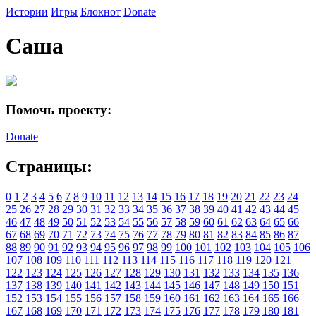
Истории
Игры
Блокнот
Donate
Саша
Помочь проекту:
Donate
Страницы:
0
1
2
3
4
5
6
7
8
9
10
11
12
13
14
15
16
17
18
19
20
21
22
23
24
25
26
27
28
29
30
31
32
33
34
35
36
37
38
39
40
41
42
43
44
45
46
47
48
49
50
51
52
53
54
55
56
57
58
59
60
61
62
63
64
65
66
67
68
69
70
71
72
73
74
75
76
77
78
79
80
81
82
83
84
85
86
87
88
89
90
91
92
93
94
95
96
97
98
99
100
101
102
103
104
105
106
107
108
109
110
111
112
113
114
115
116
117
118
119
120
121
122
123
124
125
126
127
128
129
130
131
132
133
134
135
136
137
138
139
140
141
142
143
144
145
146
147
148
149
150
151
152
153
154
155
156
157
158
159
160
161
162
163
164
165
166
167
168
169
170
171
172
173
174
175
176
177
178
179
180
181