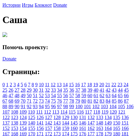
Истории
Игры
Блокнот
Donate
Саша
Помочь проекту:
Donate
Страницы:
0
1
2
3
4
5
6
7
8
9
10
11
12
13
14
15
16
17
18
19
20
21
22
23
24
25
26
27
28
29
30
31
32
33
34
35
36
37
38
39
40
41
42
43
44
45
46
47
48
49
50
51
52
53
54
55
56
57
58
59
60
61
62
63
64
65
66
67
68
69
70
71
72
73
74
75
76
77
78
79
80
81
82
83
84
85
86
87
88
89
90
91
92
93
94
95
96
97
98
99
100
101
102
103
104
105
106
107
108
109
110
111
112
113
114
115
116
117
118
119
120
121
122
123
124
125
126
127
128
129
130
131
132
133
134
135
136
137
138
139
140
141
142
143
144
145
146
147
148
149
150
151
152
153
154
155
156
157
158
159
160
161
162
163
164
165
166
167
168
169
170
171
172
173
174
175
176
177
178
179
180
181