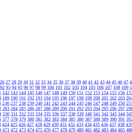
26
27
28
29
30
31
32
33
34
35
36
37
38
39
40
41
42
43
44
45
46
47
4
92
93
94
95
96
97
98
99
100
101
102
103
104
105
106
107
108
109
1
1
142
143
144
145
146
147
148
149
150
151
152
153
154
155
156
15
8
189
190
191
192
193
194
195
196
197
198
199
200
201
202
203
20
5
236
237
238
239
240
241
242
243
244
245
246
247
248
249
250
25
2
283
284
285
286
287
288
289
290
291
292
293
294
295
296
297
29
9
330
331
332
333
334
335
336
337
338
339
340
341
342
343
344
34
6
377
378
379
380
381
382
383
384
385
386
387
388
389
390
391
39
3
424
425
426
427
428
429
430
431
432
433
434
435
436
437
438
43
0
471
472
473
474
475
476
477
478
479
480
481
482
483
484
485
48