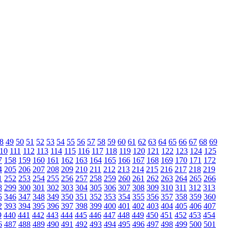
8
49
50
51
52
53
54
55
56
57
58
59
60
61
62
63
64
65
66
67
68
69
10
111
112
113
114
115
116
117
118
119
120
121
122
123
124
125
7
158
159
160
161
162
163
164
165
166
167
168
169
170
171
172
4
205
206
207
208
209
210
211
212
213
214
215
216
217
218
219
1
252
253
254
255
256
257
258
259
260
261
262
263
264
265
266
8
299
300
301
302
303
304
305
306
307
308
309
310
311
312
313
5
346
347
348
349
350
351
352
353
354
355
356
357
358
359
360
2
393
394
395
396
397
398
399
400
401
402
403
404
405
406
407
9
440
441
442
443
444
445
446
447
448
449
450
451
452
453
454
6
487
488
489
490
491
492
493
494
495
496
497
498
499
500
501