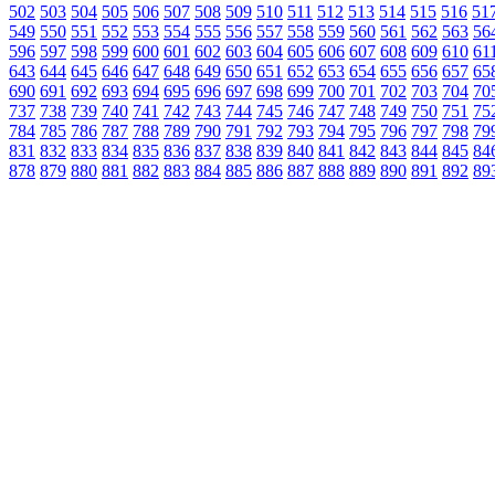
502
503
504
505
506
507
508
509
510
511
512
513
514
515
516
51
549
550
551
552
553
554
555
556
557
558
559
560
561
562
563
56
596
597
598
599
600
601
602
603
604
605
606
607
608
609
610
61
643
644
645
646
647
648
649
650
651
652
653
654
655
656
657
65
690
691
692
693
694
695
696
697
698
699
700
701
702
703
704
70
737
738
739
740
741
742
743
744
745
746
747
748
749
750
751
75
784
785
786
787
788
789
790
791
792
793
794
795
796
797
798
79
831
832
833
834
835
836
837
838
839
840
841
842
843
844
845
84
878
879
880
881
882
883
884
885
886
887
888
889
890
891
892
89