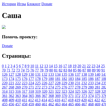
Истории
Игры
Блокнот
Donate
Саша
Помочь проекту:
Donate
Страницы:
0
1
2
3
4
5
6
7
8
9
10
11
12
13
14
15
16
17
18
19
20
21
22
23
24
25
70
71
72
73
74
75
76
77
78
79
80
81
82
83
84
85
86
87
88
89
90
91
126
127
128
129
130
131
132
133
134
135
136
137
138
139
140
14
173
174
175
176
177
178
179
180
181
182
183
184
185
186
187
18
220
221
222
223
224
225
226
227
228
229
230
231
232
233
234
23
267
268
269
270
271
272
273
274
275
276
277
278
279
280
281
28
314
315
316
317
318
319
320
321
322
323
324
325
326
327
328
32
361
362
363
364
365
366
367
368
369
370
371
372
373
374
375
37
408
409
410
411
412
413
414
415
416
417
418
419
420
421
422
42
455
456
457
458
459
460
461
462
463
464
465
466
467
468
469
47