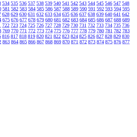
3
534
535
536
537
538
539
540
541
542
543
544
545
546
547
548
0
581
582
583
584
585
586
587
588
589
590
591
592
593
594
595
7
628
629
630
631
632
633
634
635
636
637
638
639
640
641
642
4
675
676
677
678
679
680
681
682
683
684
685
686
687
688
689
1
722
723
724
725
726
727
728
729
730
731
732
733
734
735
736
8
769
770
771
772
773
774
775
776
777
778
779
780
781
782
783
5
816
817
818
819
820
821
822
823
824
825
826
827
828
829
830
2
863
864
865
866
867
868
869
870
871
872
873
874
875
876
877