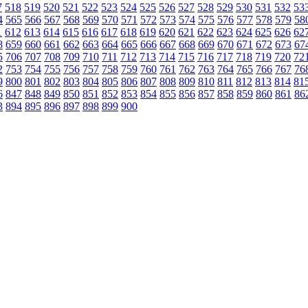
7
518
519
520
521
522
523
524
525
526
527
528
529
530
531
532
53
4
565
566
567
568
569
570
571
572
573
574
575
576
577
578
579
58
1
612
613
614
615
616
617
618
619
620
621
622
623
624
625
626
62
8
659
660
661
662
663
664
665
666
667
668
669
670
671
672
673
67
5
706
707
708
709
710
711
712
713
714
715
716
717
718
719
720
72
2
753
754
755
756
757
758
759
760
761
762
763
764
765
766
767
76
9
800
801
802
803
804
805
806
807
808
809
810
811
812
813
814
81
6
847
848
849
850
851
852
853
854
855
856
857
858
859
860
861
86
3
894
895
896
897
898
899
900