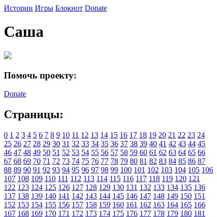
Истории
Игры
Блокнот
Donate
Саша
Помочь проекту:
Donate
Страницы:
0
1
2
3
4
5
6
7
8
9
10
11
12
13
14
15
16
17
18
19
20
21
22
23
24
25
26
27
28
29
30
31
32
33
34
35
36
37
38
39
40
41
42
43
44
45
46
47
48
49
50
51
52
53
54
55
56
57
58
59
60
61
62
63
64
65
66
67
68
69
70
71
72
73
74
75
76
77
78
79
80
81
82
83
84
85
86
87
88
89
90
91
92
93
94
95
96
97
98
99
100
101
102
103
104
105
106
107
108
109
110
111
112
113
114
115
116
117
118
119
120
121
122
123
124
125
126
127
128
129
130
131
132
133
134
135
136
137
138
139
140
141
142
143
144
145
146
147
148
149
150
151
152
153
154
155
156
157
158
159
160
161
162
163
164
165
166
167
168
169
170
171
172
173
174
175
176
177
178
179
180
181