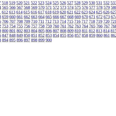
7
518
519
520
521
522
523
524
525
526
527
528
529
530
531
532
53
4
565
566
567
568
569
570
571
572
573
574
575
576
577
578
579
58
1
612
613
614
615
616
617
618
619
620
621
622
623
624
625
626
62
8
659
660
661
662
663
664
665
666
667
668
669
670
671
672
673
67
5
706
707
708
709
710
711
712
713
714
715
716
717
718
719
720
72
2
753
754
755
756
757
758
759
760
761
762
763
764
765
766
767
76
9
800
801
802
803
804
805
806
807
808
809
810
811
812
813
814
81
6
847
848
849
850
851
852
853
854
855
856
857
858
859
860
861
86
3
894
895
896
897
898
899
900