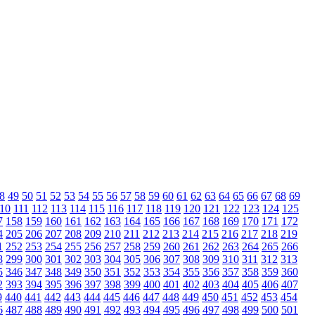
8
49
50
51
52
53
54
55
56
57
58
59
60
61
62
63
64
65
66
67
68
69
10
111
112
113
114
115
116
117
118
119
120
121
122
123
124
125
7
158
159
160
161
162
163
164
165
166
167
168
169
170
171
172
4
205
206
207
208
209
210
211
212
213
214
215
216
217
218
219
1
252
253
254
255
256
257
258
259
260
261
262
263
264
265
266
8
299
300
301
302
303
304
305
306
307
308
309
310
311
312
313
5
346
347
348
349
350
351
352
353
354
355
356
357
358
359
360
2
393
394
395
396
397
398
399
400
401
402
403
404
405
406
407
9
440
441
442
443
444
445
446
447
448
449
450
451
452
453
454
6
487
488
489
490
491
492
493
494
495
496
497
498
499
500
501