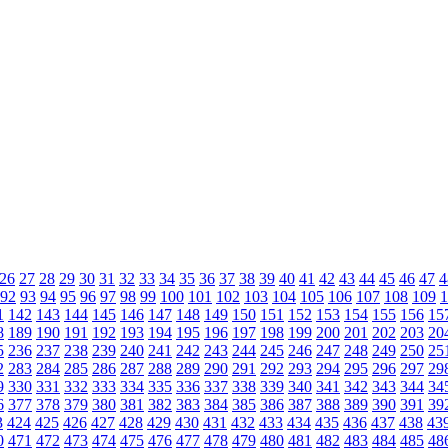
26
27
28
29
30
31
32
33
34
35
36
37
38
39
40
41
42
43
44
45
46
47
4
92
93
94
95
96
97
98
99
100
101
102
103
104
105
106
107
108
109
1
1
142
143
144
145
146
147
148
149
150
151
152
153
154
155
156
15
8
189
190
191
192
193
194
195
196
197
198
199
200
201
202
203
20
5
236
237
238
239
240
241
242
243
244
245
246
247
248
249
250
25
2
283
284
285
286
287
288
289
290
291
292
293
294
295
296
297
29
9
330
331
332
333
334
335
336
337
338
339
340
341
342
343
344
34
6
377
378
379
380
381
382
383
384
385
386
387
388
389
390
391
39
3
424
425
426
427
428
429
430
431
432
433
434
435
436
437
438
43
0
471
472
473
474
475
476
477
478
479
480
481
482
483
484
485
48