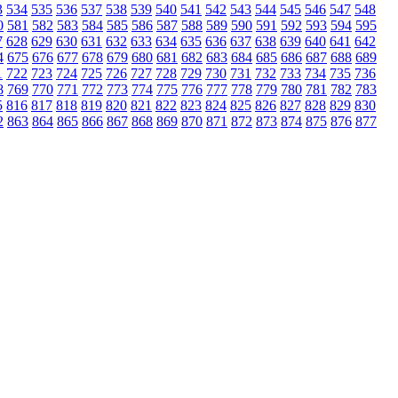
3
534
535
536
537
538
539
540
541
542
543
544
545
546
547
548
0
581
582
583
584
585
586
587
588
589
590
591
592
593
594
595
7
628
629
630
631
632
633
634
635
636
637
638
639
640
641
642
4
675
676
677
678
679
680
681
682
683
684
685
686
687
688
689
1
722
723
724
725
726
727
728
729
730
731
732
733
734
735
736
8
769
770
771
772
773
774
775
776
777
778
779
780
781
782
783
5
816
817
818
819
820
821
822
823
824
825
826
827
828
829
830
2
863
864
865
866
867
868
869
870
871
872
873
874
875
876
877