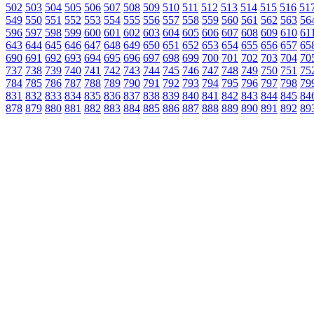
502
503
504
505
506
507
508
509
510
511
512
513
514
515
516
51
549
550
551
552
553
554
555
556
557
558
559
560
561
562
563
56
596
597
598
599
600
601
602
603
604
605
606
607
608
609
610
61
643
644
645
646
647
648
649
650
651
652
653
654
655
656
657
65
690
691
692
693
694
695
696
697
698
699
700
701
702
703
704
70
737
738
739
740
741
742
743
744
745
746
747
748
749
750
751
75
784
785
786
787
788
789
790
791
792
793
794
795
796
797
798
79
831
832
833
834
835
836
837
838
839
840
841
842
843
844
845
84
878
879
880
881
882
883
884
885
886
887
888
889
890
891
892
89