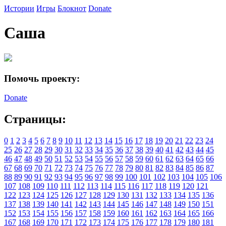
Истории
Игры
Блокнот
Donate
Саша
Помочь проекту:
Donate
Страницы:
0
1
2
3
4
5
6
7
8
9
10
11
12
13
14
15
16
17
18
19
20
21
22
23
24
25
26
27
28
29
30
31
32
33
34
35
36
37
38
39
40
41
42
43
44
45
46
47
48
49
50
51
52
53
54
55
56
57
58
59
60
61
62
63
64
65
66
67
68
69
70
71
72
73
74
75
76
77
78
79
80
81
82
83
84
85
86
87
88
89
90
91
92
93
94
95
96
97
98
99
100
101
102
103
104
105
106
107
108
109
110
111
112
113
114
115
116
117
118
119
120
121
122
123
124
125
126
127
128
129
130
131
132
133
134
135
136
137
138
139
140
141
142
143
144
145
146
147
148
149
150
151
152
153
154
155
156
157
158
159
160
161
162
163
164
165
166
167
168
169
170
171
172
173
174
175
176
177
178
179
180
181