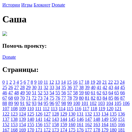
Истории
Игры
Блокнот
Donate
Саша
Помочь проекту:
Donate
Страницы:
0
1
2
3
4
5
6
7
8
9
10
11
12
13
14
15
16
17
18
19
20
21
22
23
24
25
26
27
28
29
30
31
32
33
34
35
36
37
38
39
40
41
42
43
44
45
46
47
48
49
50
51
52
53
54
55
56
57
58
59
60
61
62
63
64
65
66
67
68
69
70
71
72
73
74
75
76
77
78
79
80
81
82
83
84
85
86
87
88
89
90
91
92
93
94
95
96
97
98
99
100
101
102
103
104
105
106
107
108
109
110
111
112
113
114
115
116
117
118
119
120
121
122
123
124
125
126
127
128
129
130
131
132
133
134
135
136
137
138
139
140
141
142
143
144
145
146
147
148
149
150
151
152
153
154
155
156
157
158
159
160
161
162
163
164
165
166
167
168
169
170
171
172
173
174
175
176
177
178
179
180
181