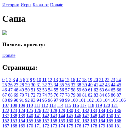
Истории
Игры
Блокнот
Donate
Саша
Помочь проекту:
Donate
Страницы:
0
1
2
3
4
5
6
7
8
9
10
11
12
13
14
15
16
17
18
19
20
21
22
23
24
25
26
27
28
29
30
31
32
33
34
35
36
37
38
39
40
41
42
43
44
45
46
47
48
49
50
51
52
53
54
55
56
57
58
59
60
61
62
63
64
65
66
67
68
69
70
71
72
73
74
75
76
77
78
79
80
81
82
83
84
85
86
87
88
89
90
91
92
93
94
95
96
97
98
99
100
101
102
103
104
105
106
107
108
109
110
111
112
113
114
115
116
117
118
119
120
121
122
123
124
125
126
127
128
129
130
131
132
133
134
135
136
137
138
139
140
141
142
143
144
145
146
147
148
149
150
151
152
153
154
155
156
157
158
159
160
161
162
163
164
165
166
167
168
169
170
171
172
173
174
175
176
177
178
179
180
181