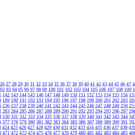
26
27
28
29
30
31
32
33
34
35
36
37
38
39
40
41
42
43
44
45
46
47
4
92
93
94
95
96
97
98
99
100
101
102
103
104
105
106
107
108
109
1
1
142
143
144
145
146
147
148
149
150
151
152
153
154
155
156
15
8
189
190
191
192
193
194
195
196
197
198
199
200
201
202
203
20
5
236
237
238
239
240
241
242
243
244
245
246
247
248
249
250
25
2
283
284
285
286
287
288
289
290
291
292
293
294
295
296
297
29
9
330
331
332
333
334
335
336
337
338
339
340
341
342
343
344
34
6
377
378
379
380
381
382
383
384
385
386
387
388
389
390
391
39
3
424
425
426
427
428
429
430
431
432
433
434
435
436
437
438
43
0
471
472
473
474
475
476
477
478
479
480
481
482
483
484
485
48