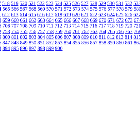
7
518
519
520
521
522
523
524
525
526
527
528
529
530
531
532
53
4
565
566
567
568
569
570
571
572
573
574
575
576
577
578
579
58
1
612
613
614
615
616
617
618
619
620
621
622
623
624
625
626
62
8
659
660
661
662
663
664
665
666
667
668
669
670
671
672
673
67
5
706
707
708
709
710
711
712
713
714
715
716
717
718
719
720
72
2
753
754
755
756
757
758
759
760
761
762
763
764
765
766
767
76
9
800
801
802
803
804
805
806
807
808
809
810
811
812
813
814
81
6
847
848
849
850
851
852
853
854
855
856
857
858
859
860
861
86
3
894
895
896
897
898
899
900