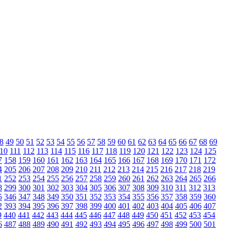
8
49
50
51
52
53
54
55
56
57
58
59
60
61
62
63
64
65
66
67
68
69
10
111
112
113
114
115
116
117
118
119
120
121
122
123
124
125
7
158
159
160
161
162
163
164
165
166
167
168
169
170
171
172
4
205
206
207
208
209
210
211
212
213
214
215
216
217
218
219
1
252
253
254
255
256
257
258
259
260
261
262
263
264
265
266
8
299
300
301
302
303
304
305
306
307
308
309
310
311
312
313
5
346
347
348
349
350
351
352
353
354
355
356
357
358
359
360
2
393
394
395
396
397
398
399
400
401
402
403
404
405
406
407
9
440
441
442
443
444
445
446
447
448
449
450
451
452
453
454
6
487
488
489
490
491
492
493
494
495
496
497
498
499
500
501