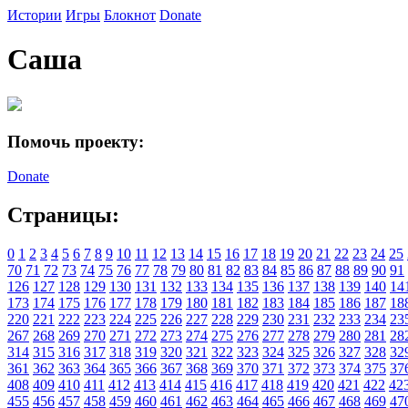
Истории
Игры
Блокнот
Donate
Саша
Помочь проекту:
Donate
Страницы:
0
1
2
3
4
5
6
7
8
9
10
11
12
13
14
15
16
17
18
19
20
21
22
23
24
25
70
71
72
73
74
75
76
77
78
79
80
81
82
83
84
85
86
87
88
89
90
91
126
127
128
129
130
131
132
133
134
135
136
137
138
139
140
14
173
174
175
176
177
178
179
180
181
182
183
184
185
186
187
18
220
221
222
223
224
225
226
227
228
229
230
231
232
233
234
23
267
268
269
270
271
272
273
274
275
276
277
278
279
280
281
28
314
315
316
317
318
319
320
321
322
323
324
325
326
327
328
32
361
362
363
364
365
366
367
368
369
370
371
372
373
374
375
37
408
409
410
411
412
413
414
415
416
417
418
419
420
421
422
42
455
456
457
458
459
460
461
462
463
464
465
466
467
468
469
47