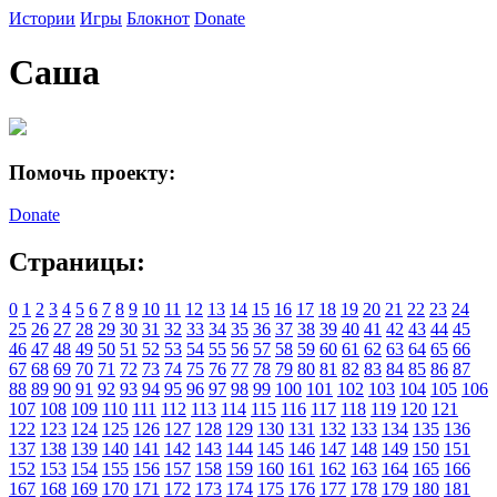
Истории
Игры
Блокнот
Donate
Саша
Помочь проекту:
Donate
Страницы:
0
1
2
3
4
5
6
7
8
9
10
11
12
13
14
15
16
17
18
19
20
21
22
23
24
25
26
27
28
29
30
31
32
33
34
35
36
37
38
39
40
41
42
43
44
45
46
47
48
49
50
51
52
53
54
55
56
57
58
59
60
61
62
63
64
65
66
67
68
69
70
71
72
73
74
75
76
77
78
79
80
81
82
83
84
85
86
87
88
89
90
91
92
93
94
95
96
97
98
99
100
101
102
103
104
105
106
107
108
109
110
111
112
113
114
115
116
117
118
119
120
121
122
123
124
125
126
127
128
129
130
131
132
133
134
135
136
137
138
139
140
141
142
143
144
145
146
147
148
149
150
151
152
153
154
155
156
157
158
159
160
161
162
163
164
165
166
167
168
169
170
171
172
173
174
175
176
177
178
179
180
181