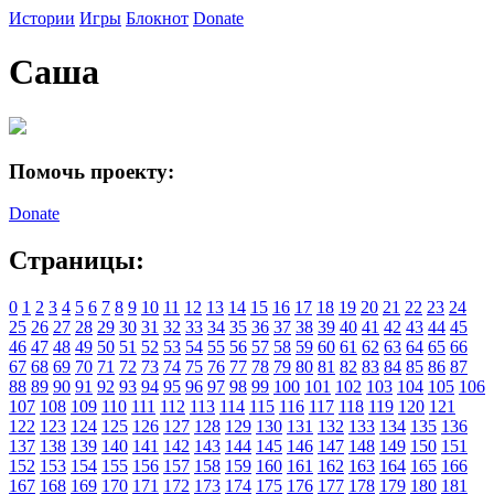
Истории
Игры
Блокнот
Donate
Саша
Помочь проекту:
Donate
Страницы:
0
1
2
3
4
5
6
7
8
9
10
11
12
13
14
15
16
17
18
19
20
21
22
23
24
25
26
27
28
29
30
31
32
33
34
35
36
37
38
39
40
41
42
43
44
45
46
47
48
49
50
51
52
53
54
55
56
57
58
59
60
61
62
63
64
65
66
67
68
69
70
71
72
73
74
75
76
77
78
79
80
81
82
83
84
85
86
87
88
89
90
91
92
93
94
95
96
97
98
99
100
101
102
103
104
105
106
107
108
109
110
111
112
113
114
115
116
117
118
119
120
121
122
123
124
125
126
127
128
129
130
131
132
133
134
135
136
137
138
139
140
141
142
143
144
145
146
147
148
149
150
151
152
153
154
155
156
157
158
159
160
161
162
163
164
165
166
167
168
169
170
171
172
173
174
175
176
177
178
179
180
181