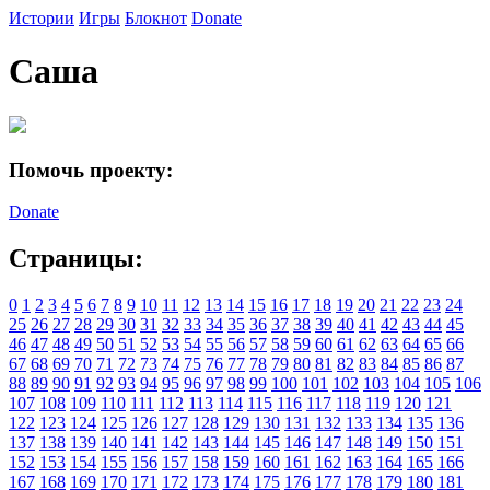
Истории
Игры
Блокнот
Donate
Саша
Помочь проекту:
Donate
Страницы:
0
1
2
3
4
5
6
7
8
9
10
11
12
13
14
15
16
17
18
19
20
21
22
23
24
25
26
27
28
29
30
31
32
33
34
35
36
37
38
39
40
41
42
43
44
45
46
47
48
49
50
51
52
53
54
55
56
57
58
59
60
61
62
63
64
65
66
67
68
69
70
71
72
73
74
75
76
77
78
79
80
81
82
83
84
85
86
87
88
89
90
91
92
93
94
95
96
97
98
99
100
101
102
103
104
105
106
107
108
109
110
111
112
113
114
115
116
117
118
119
120
121
122
123
124
125
126
127
128
129
130
131
132
133
134
135
136
137
138
139
140
141
142
143
144
145
146
147
148
149
150
151
152
153
154
155
156
157
158
159
160
161
162
163
164
165
166
167
168
169
170
171
172
173
174
175
176
177
178
179
180
181