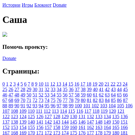
Истории
Игры
Блокнот
Donate
Саша
Помочь проекту:
Donate
Страницы:
0
1
2
3
4
5
6
7
8
9
10
11
12
13
14
15
16
17
18
19
20
21
22
23
24
25
26
27
28
29
30
31
32
33
34
35
36
37
38
39
40
41
42
43
44
45
46
47
48
49
50
51
52
53
54
55
56
57
58
59
60
61
62
63
64
65
66
67
68
69
70
71
72
73
74
75
76
77
78
79
80
81
82
83
84
85
86
87
88
89
90
91
92
93
94
95
96
97
98
99
100
101
102
103
104
105
106
107
108
109
110
111
112
113
114
115
116
117
118
119
120
121
122
123
124
125
126
127
128
129
130
131
132
133
134
135
136
137
138
139
140
141
142
143
144
145
146
147
148
149
150
151
152
153
154
155
156
157
158
159
160
161
162
163
164
165
166
167
168
169
170
171
172
173
174
175
176
177
178
179
180
181