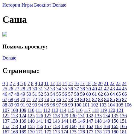
Истории
Игры
Блокнот
Donate
Саша
Помочь проекту:
Donate
Страницы:
0
1
2
3
4
5
6
7
8
9
10
11
12
13
14
15
16
17
18
19
20
21
22
23
24
25
26
27
28
29
30
31
32
33
34
35
36
37
38
39
40
41
42
43
44
45
46
47
48
49
50
51
52
53
54
55
56
57
58
59
60
61
62
63
64
65
66
67
68
69
70
71
72
73
74
75
76
77
78
79
80
81
82
83
84
85
86
87
88
89
90
91
92
93
94
95
96
97
98
99
100
101
102
103
104
105
106
107
108
109
110
111
112
113
114
115
116
117
118
119
120
121
122
123
124
125
126
127
128
129
130
131
132
133
134
135
136
137
138
139
140
141
142
143
144
145
146
147
148
149
150
151
152
153
154
155
156
157
158
159
160
161
162
163
164
165
166
167
168
169
170
171
172
173
174
175
176
177
178
179
180
181