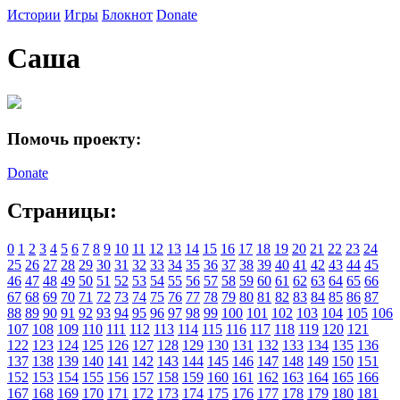
Истории
Игры
Блокнот
Donate
Саша
Помочь проекту:
Donate
Страницы:
0
1
2
3
4
5
6
7
8
9
10
11
12
13
14
15
16
17
18
19
20
21
22
23
24
25
26
27
28
29
30
31
32
33
34
35
36
37
38
39
40
41
42
43
44
45
46
47
48
49
50
51
52
53
54
55
56
57
58
59
60
61
62
63
64
65
66
67
68
69
70
71
72
73
74
75
76
77
78
79
80
81
82
83
84
85
86
87
88
89
90
91
92
93
94
95
96
97
98
99
100
101
102
103
104
105
106
107
108
109
110
111
112
113
114
115
116
117
118
119
120
121
122
123
124
125
126
127
128
129
130
131
132
133
134
135
136
137
138
139
140
141
142
143
144
145
146
147
148
149
150
151
152
153
154
155
156
157
158
159
160
161
162
163
164
165
166
167
168
169
170
171
172
173
174
175
176
177
178
179
180
181