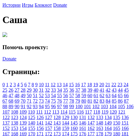
Истории
Игры
Блокнот
Donate
Саша
Помочь проекту:
Donate
Страницы:
0
1
2
3
4
5
6
7
8
9
10
11
12
13
14
15
16
17
18
19
20
21
22
23
24
25
26
27
28
29
30
31
32
33
34
35
36
37
38
39
40
41
42
43
44
45
46
47
48
49
50
51
52
53
54
55
56
57
58
59
60
61
62
63
64
65
66
67
68
69
70
71
72
73
74
75
76
77
78
79
80
81
82
83
84
85
86
87
88
89
90
91
92
93
94
95
96
97
98
99
100
101
102
103
104
105
106
107
108
109
110
111
112
113
114
115
116
117
118
119
120
121
122
123
124
125
126
127
128
129
130
131
132
133
134
135
136
137
138
139
140
141
142
143
144
145
146
147
148
149
150
151
152
153
154
155
156
157
158
159
160
161
162
163
164
165
166
167
168
169
170
171
172
173
174
175
176
177
178
179
180
181